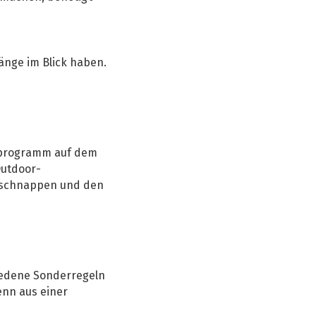
änge im Blick haben.
itprogramm auf dem
Outdoor-
zu schnappen und den
iedene Sonderregeln
enn aus einer