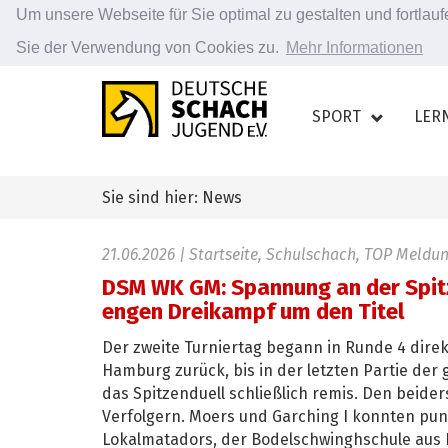
Um unsere Webseite für Sie optimal zu gestalten und fortla
Sie der Verwendung von Cookies zu.
Mehr Informationen
Zum
Hauptinhalt
SPORT
LER
springen
Sie sind hier: News
21.06.2026
| Startseite, Schulschach, TOP Meldu
DSM WK GM: Spannung an der Spitz
engen Dreikampf um den Titel
Der zweite Turniertag begann in Runde 4 direkt
Hamburg zurück, bis in der letzten Partie de
das Spitzenduell schließlich remis. Den beider
Verfolgern. Moers und Garching I konnten pu
Lokalmatadors, der Bodelschwinghschule aus 