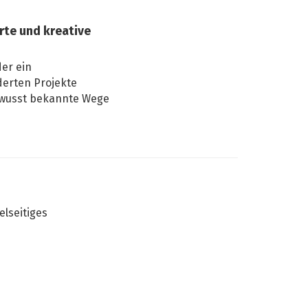
te und kreative
er ein
derten Projekte
bewusst bekannte Wege
elseitiges