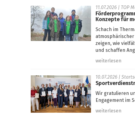
11.07.2026
| TOP M
Förderprogramm
Konzepte für m
Schach im Therma
atmosphärischer 
zeigen, wie viel
und schaffen Ange
weiterlesen
10.07.2026
| Start
Sportverdienstn
Wir gratulieren u
Engagement im Sc
weiterlesen