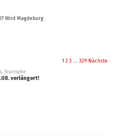
tel? Wird Magdeburg
1
2
3
…
329
Nächste
 Startseite
08. verlängert!