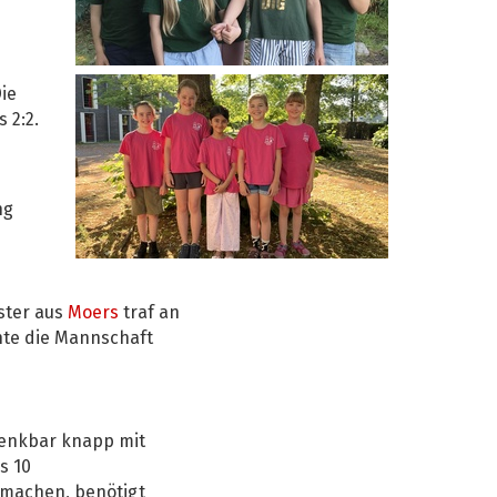
ie
 2:2.
ng
ster aus
Moers
traf an
nnte die Mannschaft
denkbar knapp mit
s 10
 machen, benötigt