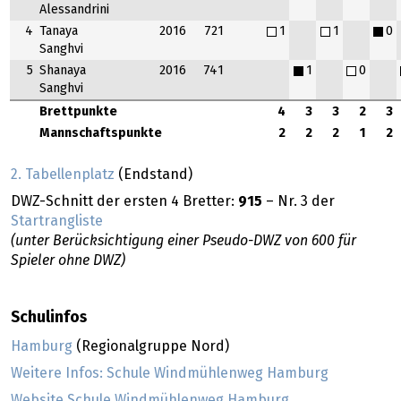
Alessandrini
4
Tanaya
2016
721
1
1
0
Sanghvi
5
Shanaya
2016
741
1
0
Sanghvi
Brettpunkte
4
3
3
2
3
Mannschaftspunkte
2
2
2
1
2
2. Tabellenplatz
(Endstand)
DWZ-Schnitt der ersten 4 Bretter:
915
– Nr. 3 der
Startrangliste
(unter Berücksichtigung einer Pseudo-DWZ von 600 für
Spieler ohne DWZ)
Schulinfos
Hamburg
(Regionalgruppe Nord)
Weitere Infos: Schule Windmühlenweg Hamburg
Website Schule Windmühlenweg Hamburg