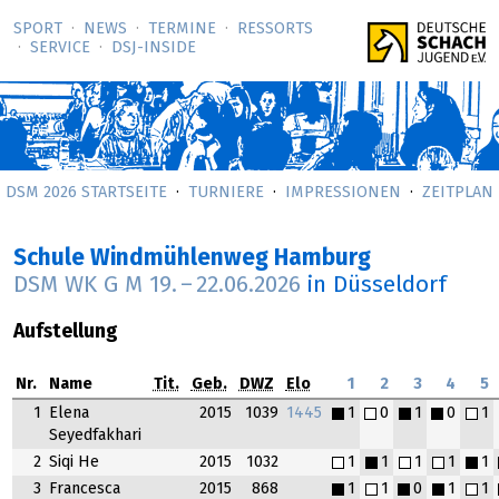
SPORT
NEWS
TERMINE
RESSORTS
SERVICE
DSJ-­INSIDE
DSM 2026 STARTSEITE
TURNIERE
IMPRESSIONEN
ZEITPLAN
Schule Windmühlenweg Hamburg
DSM WK G M
19.
–
22.06.2026
in Düsseldorf
Aufstellung
Nr.
Name
Tit.
Geb.
DWZ
Elo
1
2
3
4
5
1
Elena
2015
1039
1445
1
0
1
0
1
Seyedfakhari
2
Siqi He
2015
1032
1
1
1
1
1
3
Francesca
2015
868
1
1
0
1
1