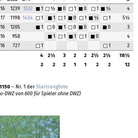
16
1239
1532
1
½
0
1
0
1
½
4
17
1198
1434
1
1
1
0
1
½
1
5½
16
1205
1
0
1
0
0
1
0
3
16
958
1
1
1
1
0
4
16
727
1
1
2
4
2½
3
2
2
2½
2½
18½
2
2
2
1
1
2
2
12
1150
– Nr. 1 der
Startrangliste
do-DWZ von 600 für Spieler ohne DWZ)