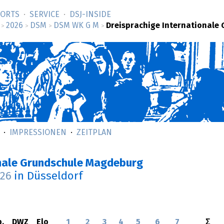
SORTS
SERVICE
DSJ-­INSIDE
2026
DSM
DSM WK G M
Dreisprachige Internationale
>
>
>
>
IMPRESSIONEN
ZEITPLAN
onale Grundschule Magdeburg
026
in Düsseldorf
.
DWZ
Elo
1
2
3
4
5
6
7
Σ