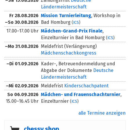
–
Sa
15.08.2026
Zahlungsfrist
Deutsche
Ländermeisterschaft
Fr
28.08.2026
Mission Turnierleitung
, Workshop in
–
So
30.08.2026
Bad Homburg
(
ICS
)
17.00–17.00 Uhr
Mädchen-Grand-Prix Finale
,
Einzelturnier in Bad Homburg
(
ICS
)
–
Mo
31.08.2026
Meldefrist (Verlängerung)
Mädchenschachkongress
–
Di
01.09.2026
Kader-, Betreuendenmeldung und
Abgabe der Dokumente
Deutsche
Ländermeisterschaft
–
Mi
02.09.2026
Meldefrist
Kinderschachpatent
So
06.09.2026
Mädchen- und Frauenschachturnier
,
15.00–16.45 Uhr
Einzelturnier
(
ICS
)
alle Termine anzeigen
chessy.shop