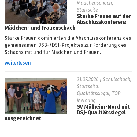
Mädchenschach,
Startseite
Starke Frauen auf der
Abschlusskonferenz
Mädchen- und Frauenschach
Starke Frauen dominierten die Abschlusskonferenz des
gemeinsamen DSB-/DSJ-Projektes zur Förderung des
Schachs mit und für Mädchen und Frauen.
weiterlesen
21.07.2026
| Schulschach,
Startseite,
Qualitätssiegel, TOP
Meldung
SV Mülheim-Nord mit
DSJ-Qualitätssiegel
ausgezeichnet