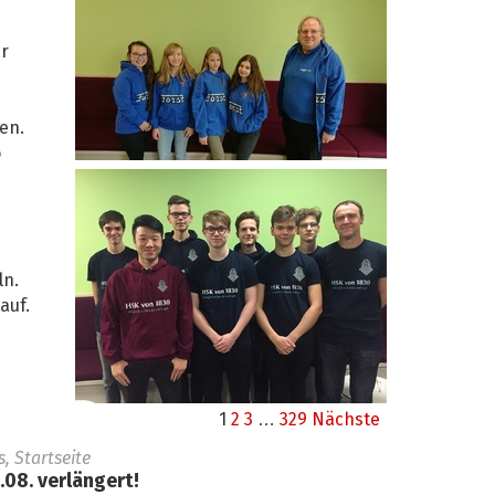
r
en.
o
ln.
auf.
1
2
3
…
329
Nächste
 Startseite
08. verlängert!