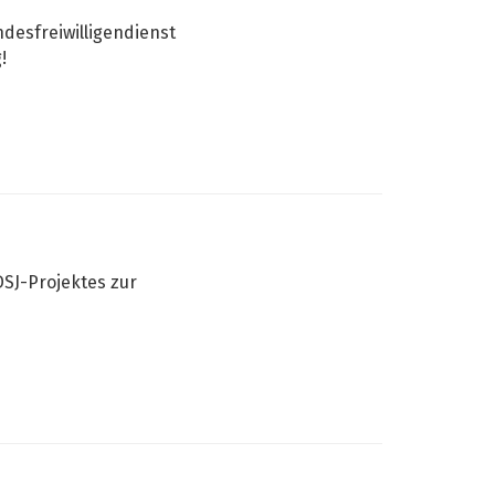
desfreiwilligendienst
!
h
SJ-Projektes zur