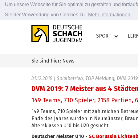
Um unsere Webseite für Sie optimal zu gestalten und fortla
Sie der Verwendung von Cookies zu.
Mehr Informationen
Zum
Hauptinhalt
SPORT
LER
springen
Sie sind hier: News
31.12.2019
| Spielbetrieb, TOP Meldung, DVM 2019
DVM 2019: 7 Meister aus 4 Städte
149 Teams, 710 Spieler, 2158 Partien,
149 Teams, 710 Spieler mit zahlreichen Betre
Ende des Jahres wurden in Neumünster, Brau
Altersklassen U10 bis U20 gesucht:
Deutscher Meister U10 -
SC Borussia Lichten