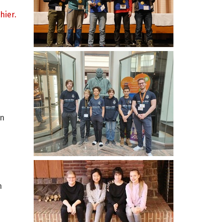
hier.
en
n