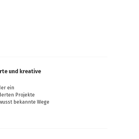
te und kreative
er ein
derten Projekte
bewusst bekannte Wege