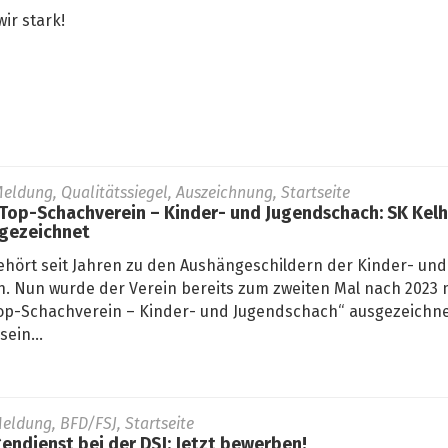
ir stark!
eldung, Qualitätssiegel, Auszeichnung, Startseite
 Top-Schachverein – Kinder- und Jugendschach: SK Kel
sgezeichnet
ehört seit Jahren zu den Aushängeschildern der Kinder- und
. Nun wurde der Verein bereits zum zweiten Mal nach 2023 
„Top-Schachverein – Kinder- und Jugendschach“ ausgezeichne
ein...
eldung, BFD/FSJ, Startseite
gendienst bei der DSJ: Jetzt bewerben!