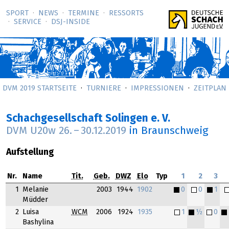
SPORT
NEWS
TERMINE
RESSORTS
SERVICE
DSJ-­INSIDE
DVM 2019 STARTSEITE
TURNIERE
IMPRESSIONEN
ZEITPLAN
Schachgesellschaft Solingen e. V.
DVM U20w
26.
–
30.12.2019
in Braunschweig
Aufstellung
Nr.
Name
Tit.
Geb.
DWZ
Elo
Typ
1
2
3
1
Melanie
2003
1944
1902
0
0
1
Müdder
2
Luisa
WCM
2006
1924
1935
1
½
0
Bashylina