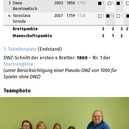
3
Dana
2003
1850
1792
1
1
1
Berelowitsch
4
Yaroslava
2007
1759
1726
1
½
1
Sereda
Brettpunkte
3
2
3
Mannschaftspunkte
2
1
2
1. Tabellenplatz
(Endstand)
DWZ-Schnitt der ersten 4 Bretter:
1869
– Nr. 1 der
Startrangliste
(unter Berücksichtigung einer Pseudo-DWZ von 1000 für
Spieler ohne DWZ)
Teamphoto