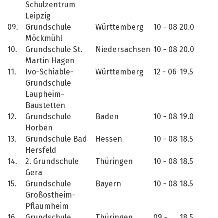
Schulzentrum
Leipzig
09.
Grundschule
Württemberg
10 - 08
20.0
Möckmühl
10.
Grundschule St.
Niedersachsen
10 - 08
20.0
Martin Hagen
11.
Ivo-Schiable-
Württemberg
12 - 06
19.5
Grundschule
Laupheim-
Baustetten
12.
Grundschule
Baden
10 - 08
19.0
Horben
13.
Grundschule Bad
Hessen
10 - 08
18.5
Hersfeld
14.
2. Grundschule
Thüringen
10 - 08
18.5
Gera
15.
Grundschule
Bayern
10 - 08
18.5
Großostheim-
Pflaumheim
16.
Grundschule
Thüringen
09 -
18.5