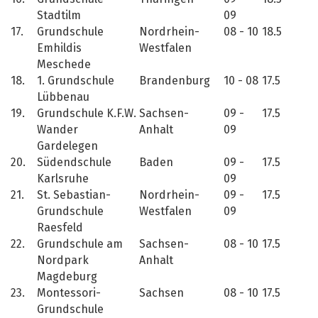
Stadtilm
09
17.
Grundschule
Nordrhein-
08 - 10
18.5
Emhildis
Westfalen
Meschede
18.
1. Grundschule
Brandenburg
10 - 08
17.5
Lübbenau
19.
Grundschule K.F.W.
Sachsen-
09 -
17.5
Wander
Anhalt
09
Gardelegen
20.
Südendschule
Baden
09 -
17.5
Karlsruhe
09
21.
St. Sebastian-
Nordrhein-
09 -
17.5
Grundschule
Westfalen
09
Raesfeld
22.
Grundschule am
Sachsen-
08 - 10
17.5
Nordpark
Anhalt
Magdeburg
23.
Montessori-
Sachsen
08 - 10
17.5
Grundschule