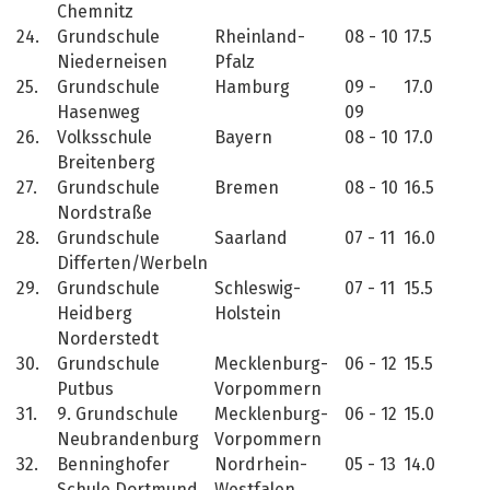
Chemnitz
24.
Grundschule
Rheinland-
08 - 10
17.5
Niederneisen
Pfalz
25.
Grundschule
Hamburg
09 -
17.0
Hasenweg
09
26.
Volksschule
Bayern
08 - 10
17.0
Breitenberg
27.
Grundschule
Bremen
08 - 10
16.5
Nordstraße
28.
Grundschule
Saarland
07 - 11
16.0
Differten/Werbeln
29.
Grundschule
Schleswig-
07 - 11
15.5
Heidberg
Holstein
Norderstedt
30.
Grundschule
Mecklenburg-
06 - 12
15.5
Putbus
Vorpommern
31.
9. Grundschule
Mecklenburg-
06 - 12
15.0
Neubrandenburg
Vorpommern
32.
Benninghofer
Nordrhein-
05 - 13
14.0