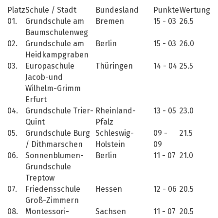
Platz
Schule / Stadt
Bundesland
Punkte
Wertung
01.
Grundschule am
Bremen
15 - 03
26.5
Baumschulenweg
02.
Grundschule am
Berlin
15 - 03
26.0
Heidkampgraben
03.
Europaschule
Thüringen
14 - 04
25.5
Jacob-und
Wilhelm-Grimm
Erfurt
04.
Grundschule Trier-
Rheinland-
13 - 05
23.0
Quint
Pfalz
05.
Grundschule Burg
Schleswig-
09 -
21.5
/ Dithmarschen
Holstein
09
06.
Sonnenblumen-
Berlin
11 - 07
21.0
Grundschule
Treptow
07.
Friedensschule
Hessen
12 - 06
20.5
Groß-Zimmern
08.
Montessori-
Sachsen
11 - 07
20.5