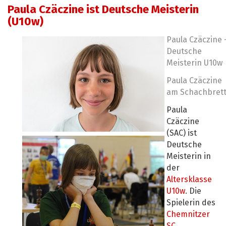
Paula Czäczine ist Deutsche Meisterin
(U10w)
Paula Czäczine 
Deutsche
Meisterin U10w
Paula Czäczine
am Schachbret
Paula
Czäczine
(SAC) ist
Deutsche
Meisterin in
der
Altersklasse
U10w
. Die
Spielerin des
Chemnitzer