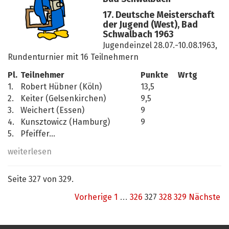
17. Deutsche Meisterschaft
der Jugend (West), Bad
Schwalbach 1963
Jugendeinzel 28.07.-10.08.1963,
Rundenturnier mit 16 Teilnehmern
Pl.
Teilnehmer
Punkte
Wrtg
1.
Robert Hübner (Köln)
13,5
2.
Keiter (Gelsenkirchen)
9,5
3.
Weichert (Essen)
9
4.
Kunsztowicz (Hamburg)
9
5.
Pfeiffer...
weiterlesen
Seite 327 von 329.
Vorherige
1
…
326
327
328
329
Nächste