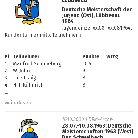
Lübbenau
Deutsche Meisterschaft der
Jugend (Ost), Lübbenau
1964
Jugendeinzel xx.08.-xx.08.1964,
Rundenturnier mit x Teilnehmern
Pl.
Teilnehmer
Punkte
Wrtg
1.
Manfred Schöneberg
10,5
2.
W. John
9
3.
Lutz Espig
8
4.
H. J. Kühnrich
8
...
weiterlesen
16.10.2000
| DEM-Archiv
28.07.-10.08.1963: Deutsche
Meisterschaften 1963 (West)
Bad Schwalbach