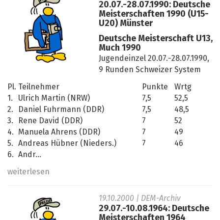
20.07.-28.07.1990: Deutsche
Meisterschaften 1990 (U15-
U20) Münster
Deutsche Meisterschaft U13,
Much 1990
Jugendeinzel 20.07.-28.07.1990,
9 Runden Schweizer System
Pl.
Teilnehmer
Punkte
Wrtg
1.
Ulrich Martin (NRW)
7,5
52,5
2.
Daniel Fuhrmann (DDR)
7,5
48,5
3.
Rene David (DDR)
7
52
4.
Manuela Ahrens (DDR)
7
49
5.
Andreas Hübner (Nieders.)
7
46
6.
Andr...
weiterlesen
19.10.2000
| DEM-Archiv
29.07.-10.08.1964: Deutsche
Meisterschaften 1964