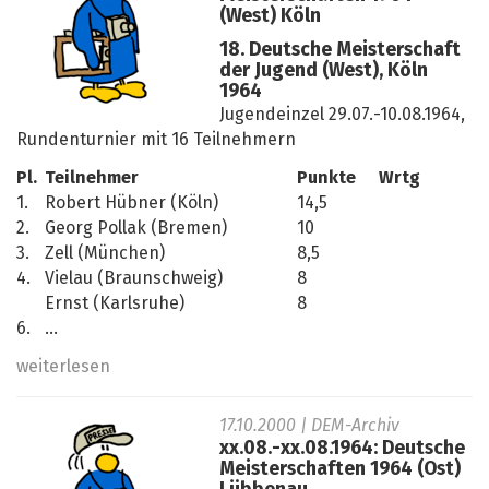
(West) Köln
18. Deutsche Meisterschaft
der Jugend (West), Köln
1964
Jugendeinzel 29.07.-10.08.1964,
Rundenturnier mit 16 Teilnehmern
Pl.
Teilnehmer
Punkte
Wrtg
1.
Robert Hübner (Köln)
14,5
2.
Georg Pollak (Bremen)
10
3.
Zell (München)
8,5
4.
Vielau (Braunschweig)
8
Ernst (Karlsruhe)
8
6.
...
weiterlesen
17.10.2000
| DEM-Archiv
xx.08.-xx.08.1964: Deutsche
Meisterschaften 1964 (Ost)