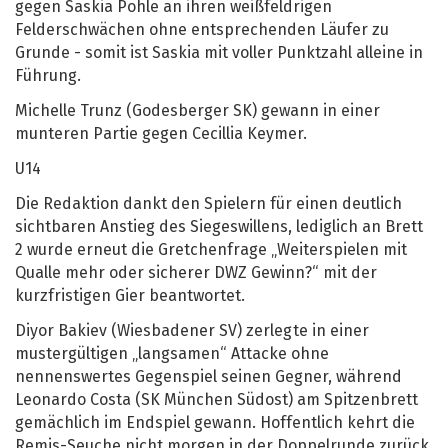
gegen Saskia Pohle an ihren weißfeldrigen
Felderschwächen ohne entsprechenden Läufer zu
Grunde - somit ist Saskia mit voller Punktzahl alleine in
Führung.
Michelle Trunz (Godesberger SK) gewann in einer
munteren Partie gegen Cecillia Keymer.
U14
Die Redaktion dankt den Spielern für einen deutlich
sichtbaren Anstieg des Siegeswillens, lediglich an Brett
2 wurde erneut die Gretchenfrage „Weiterspielen mit
Qualle mehr oder sicherer DWZ Gewinn?“ mit der
kurzfristigen Gier beantwortet.
Diyor Bakiev (Wiesbadener SV) zerlegte in einer
mustergültigen „langsamen“ Attacke ohne
nennenswertes Gegenspiel seinen Gegner, während
Leonardo Costa (SK München Südost) am Spitzenbrett
gemächlich im Endspiel gewann. Hoffentlich kehrt die
Remis-Seuche nicht morgen in der Doppelrunde zurück,