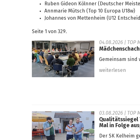
Ruben Gideon Kölnner (Deutscher Meiste
Annmarie Mütsch (Top 10 Europa U18w)
Johannes von Mettenheim (U12 Entschei
Seite 1 von 329.
04.08.2026
| TOP 
Mädchenschachko
Gemeinsam sind w
weiterlesen
03.08.2026
| TOP M
Qualitätssiegel
Mal in Folge au
Der SK Kelheim g