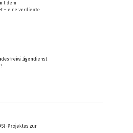
mit dem
t – eine verdiente
desfreiwilligendienst
!
h
SJ-Projektes zur