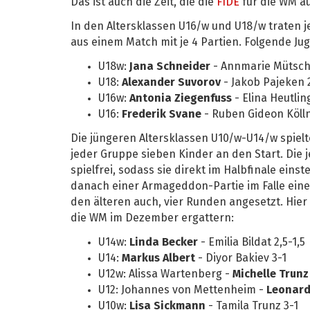
Das ist auch die Zeit, die die
FIDE
für die WM a
In den Altersklassen U16/w und U18/w traten j
aus einem Match mit je 4 Partien. Folgende Ju
U18w:
Jana Schneider
- Annmarie Mütsch 
U18:
Alexander Suvorov
- Jakob Pajeken 2
U16w:
Antonia Ziegenfuss
- Elina Heutlin
U16:
Frederik Svane
- Ruben Gideon Kölln
Die jüngeren Altersklassen U10/w-U14/w spielte
jeder Gruppe sieben Kinder an den Start. Die 
spielfrei, sodass sie direkt im Halbfinale eins
danach einer Armageddon-Partie im Falle eine
den älteren auch, vier Runden angesetzt. Hier
die WM im Dezember ergattern:
U14w:
Linda Becker
- Emilia Bildat 2,5-1,5
U14:
Markus Albert
- Diyor Bakiev 3-1
U12w: Alissa Wartenberg -
Michelle Trunz
U12: Johannes von Mettenheim -
Leonard
U10w:
Lisa Sickmann
- Tamila Trunz 3-1