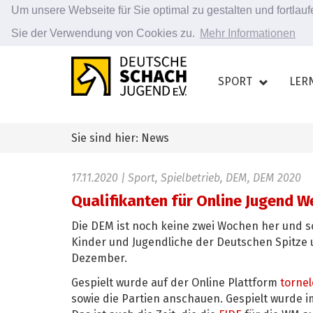
Um unsere Webseite für Sie optimal zu gestalten und fortla
Sie der Verwendung von Cookies zu.
Mehr Informationen
Zum
Hauptinhalt
SPORT
LER
springen
Sie sind hier: News
17.11.2020
| Sport, Spielbetrieb, DEM, DEM 2020
Qualifikanten für Online Jugend W
Die DEM ist noch keine zwei Wochen her und s
Kinder und Jugendliche der Deutschen Spitze u
Dezember.
Gespielt wurde auf der Online Plattform
torne
sowie die Partien anschauen. Gespielt wurde 