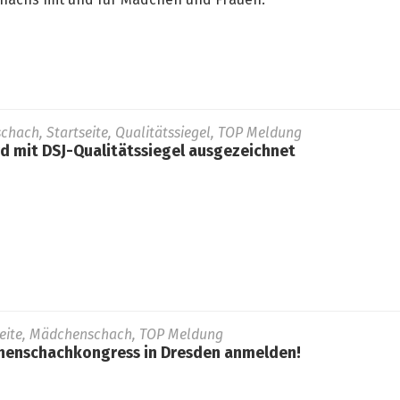
hachs mit und für Mädchen und Frauen.
schach, Startseite, Qualitätssiegel, TOP Meldung
 mit DSJ-Qualitätssiegel ausgezeichnet
seite, Mädchenschach, TOP Meldung
henschachkongress in Dresden anmelden!