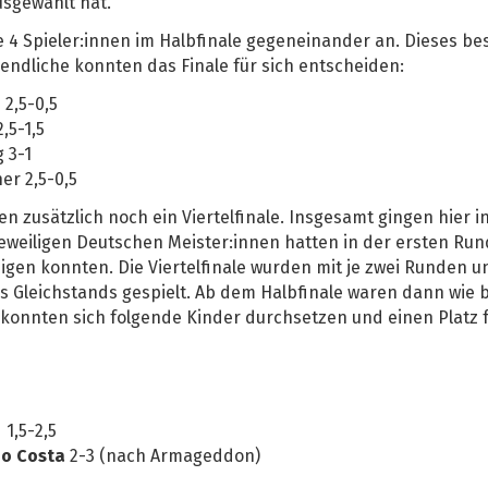
usgewählt hat.
e 4 Spieler:innen im Halbfinale gegeneinander an. Dieses be
gendliche konnten das Finale für sich entscheiden:
2,5-0,5
,5-1,5
g 3-1
er 2,5-0,5
n zusätzlich noch ein Viertelfinale. Insgesamt gingen hier i
jeweiligen Deutschen Meister:innen hatten in der ersten Ru
teigen konnten. Die Viertelfinale wurden mit je zwei Runden u
s Gleichstands gespielt. Ab dem Halbfinale waren dann wie b
 konnten sich folgende Kinder durchsetzen und einen Platz 
1,5-2,5
o Costa
2-3 (nach Armageddon)