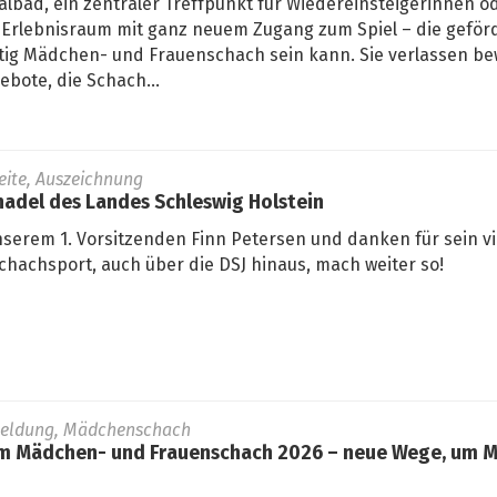
lbad, ein zentraler Treffpunkt für Wiedereinsteigerinnen od
Erlebnisraum mit ganz neuem Zugang zum Spiel – die geför
fältig Mädchen- und Frauenschach sein kann. Sie verlassen 
bote, die Schach...
seite, Auszeichnung
adel des Landes Schleswig Holstein
nserem 1. Vorsitzenden Finn Petersen und danken für sein vi
hachsport, auch über die DSJ hinaus, mach weiter so!
Meldung, Mädchenschach
 Mädchen- und Frauenschach 2026 – neue Wege, um M