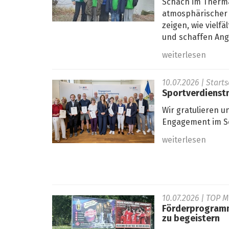
Schach im Therma
atmosphärischer 
zeigen, wie viel
und schaffen Ange
weiterlesen
10.07.2026
| Start
Sportverdienstn
Wir gratulieren u
Engagement im Sc
weiterlesen
10.07.2026
| TOP 
Förderprogramm
zu begeistern