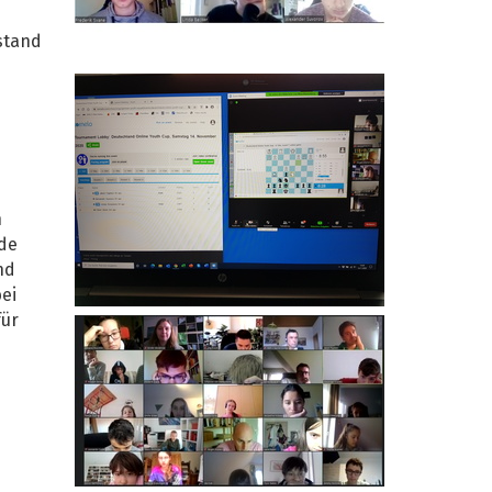
stand
n
nde
nd
ei
für