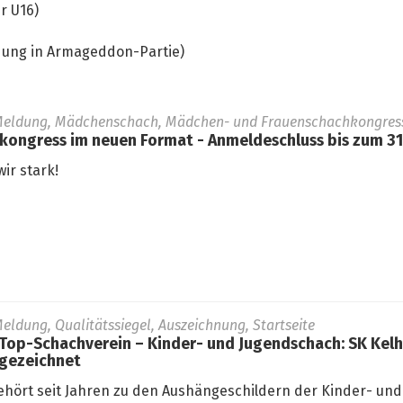
r U16)
dung in Armageddon-Partie)
Meldung, Mädchenschach, Mädchen- und Frauenschachkongress,
ngress im neuen Format - Anmeldeschluss bis zum 31.
ir stark!
eldung, Qualitätssiegel, Auszeichnung, Startseite
 Top-Schachverein – Kinder- und Jugendschach: SK Kel
sgezeichnet
ehört seit Jahren zu den Aushängeschildern der Kinder- und