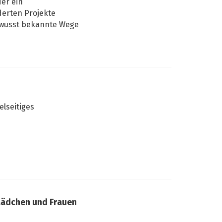
er ein
derten Projekte
bewusst bekannte Wege
elseitiges
ädchen und Frauen