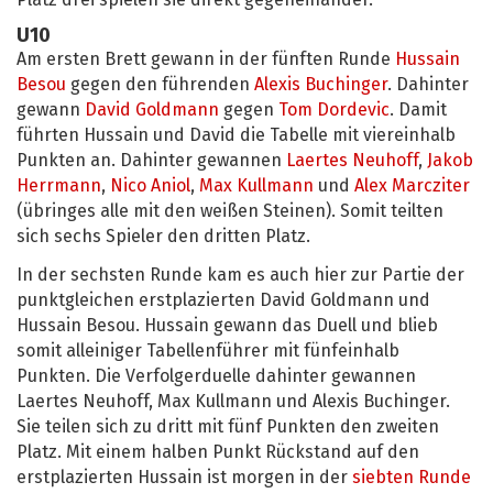
Platz drei spielen sie direkt gegeneinander.
U10
Am ersten Brett gewann in der fünften Runde
Hussain
Besou
gegen den führenden
Alexis Buchinger
. Dahinter
gewann
David Goldmann
gegen
Tom Dordevic
. Damit
führten Hussain und David die Tabelle mit viereinhalb
Punkten an. Dahinter gewannen
Laertes Neuhoff
,
Jakob
Herrmann
,
Nico Aniol
,
Max Kullmann
und
Alex Marcziter
(übringes alle mit den weißen Steinen). Somit teilten
sich sechs Spieler den dritten Platz.
In der sechsten Runde kam es auch hier zur Partie der
punktgleichen erstplazierten David Goldmann und
Hussain Besou. Hussain gewann das Duell und blieb
somit alleiniger Tabellenführer mit fünfeinhalb
Punkten. Die Verfolgerduelle dahinter gewannen
Laertes Neuhoff, Max Kullmann und Alexis Buchinger.
Sie teilen sich zu dritt mit fünf Punkten den zweiten
Platz. Mit einem halben Punkt Rückstand auf den
erstplazierten Hussain ist morgen in der
siebten Runde