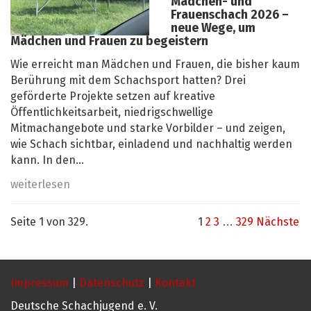
Mädchen- und
Frauenschach 2026 –
neue Wege, um
Mädchen und Frauen zu begeistern
Wie erreicht man Mädchen und Frauen, die bisher kaum
Berührung mit dem Schachsport hatten? Drei
geförderte Projekte setzen auf kreative
Öffentlichkeitsarbeit, niedrigschwellige
Mitmachangebote und starke Vorbilder – und zeigen,
wie Schach sichtbar, einladend und nachhaltig werden
kann. In den...
weiterlesen
Seite 1 von 329.
1
2
3
…
329
Nächste
Impressum
|
Datenschutz
|
Kontakt
Deutsche Schachjugend e. V.