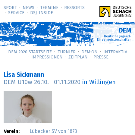
SPORT
NEWS
TERMINE
RESSORTS
SERVICE
DSJ-­INSIDE
DEM
Deutsche Jugend-
Einzelmeisterschaften
DEM 2020 STARTSEITE
TURNIER
DEM:ON
INTERAKTIV
IMPRESSIONEN
ZEITPLAN
PRESSE
Lisa Sickmann
DEM U10w
26.10.
–
01.11.2020
in Willingen
Verein:
Lübecker SV von 1873