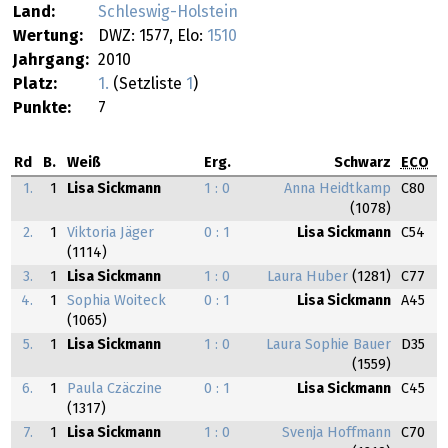
Land:
Schleswig-Holstein
Wertung:
DWZ: 1577, Elo:
1510
Jahrgang:
2010
Platz:
1.
(Setzliste
1
)
Punkte:
7
Rd
B.
Weiß
Erg.
Schwarz
ECO
1.
1
Lisa Sickmann
1 : 0
Anna Heidtkamp
C80
(1078)
2.
1
Viktoria Jäger
0 : 1
Lisa Sickmann
C54
(1114)
3.
1
Lisa Sickmann
1 : 0
Laura Huber
(1281)
C77
4.
1
Sophia Woiteck
0 : 1
Lisa Sickmann
A45
(1065)
5.
1
Lisa Sickmann
1 : 0
Laura Sophie Bauer
D35
(1559)
6.
1
Paula Czäczine
0 : 1
Lisa Sickmann
C45
(1317)
7.
1
Lisa Sickmann
1 : 0
Svenja Hoffmann
C70