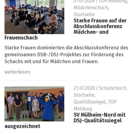
27.07.2026
| TOP Meldung,
Mädchenschach,
Startseite
Starke Frauen auf der
Abschlusskonferenz
Mädchen- und
Frauenschach
Starke Frauen dominierten die Abschlusskonferenz des
gemeinsamen DSB-/DSJ-Projektes zur Förderung des
Schachs mit und für Mädchen und Frauen.
weiterlesen
21.07.2026
| Schulschach,
Startseite,
Qualitätssiegel, TOP
Meldung
SV Mülheim-Nord mit
DSJ-Qualitätssiegel
ausgezeichnet