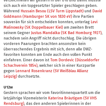
verzeichneten wir gestern in der U10 und damit musste
sich auch ein topgesetzter Spieler geschlagen geben.
Während
Hussain Besou (LSV Turm Lippstadt)
und
David
Goldmann (Hamburger SK von 1830 eV)
ihre Partien
souverän für sich entscheiden konnten, unterlag
Levi
Malinowsky (SK Doppelbauer Kiel)
am zweiten Brett
seinem Gegner
Justus Mandalka (SK Bad Homburg 1927)
,
nachdem sein Angriff nicht durchschlug. Die übrigen
vorderen Paarungen brachten ansonsten kein
überraschendes Ergebnis mit sich, denn alle DWZ-
Favoriten konnten am Ende auch den vollen Punkt
einfahren. Einer davon ist
Tom Dordevic (Düsseldorfer
Schachverein 1854)
, welcher sich in einer Kurzpartie
gegen
Lennard Rosenkranz (SV Weißblau Allianz
Leipzig)
durchsetzte.
U12w
Gestern sprachen wir vom Favoritinnenquartett um die
letzjährige Vizemeisterin
Katerina Bräutigam (SV VHS
Rendsburg)
, das den anderen Spielerinnen in der