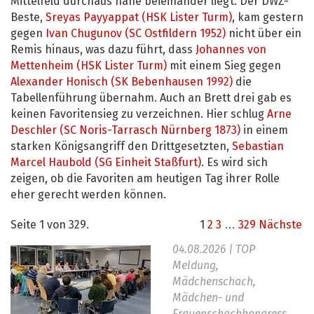
Mittelfeld durchaus nahe beieinander liegt. Der DWZ-
Beste,
Sreyas Payyappat (HSK Lister Turm)
, kam gestern
gegen
Ivan Chugunov (SC Ostfildern 1952)
nicht über ein
Remis hinaus, was dazu führt, dass
Johannes von
Mettenheim (HSK Lister Turm)
mit einem Sieg gegen
Alexander Honisch (SK Bebenhausen 1992)
die
Tabellenführung übernahm. Auch an Brett drei gab es
keinen Favoritensieg zu verzeichnen. Hier schlug
Arne
Deschler (SC Noris-Tarrasch Nürnberg 1873)
in einem
starken Königsangriff den Drittgesetzten,
Sebastian
Marcel Haubold (SG Einheit Staßfurt)
. Es wird sich
zeigen, ob die Favoriten am heutigen Tag ihrer Rolle
eher gerecht werden können.
Seite 1 von 329.
1
2
3
…
329
Nächste
04.08.2026
| TOP
Meldung,
Mädchenschach,
Mädchen- und