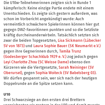
Die U10w-Teilnehmerinnen zeigten sich in Runde 1
kämpferisch: Keine einzige Partie endete mit einem
Unentschieden. Es zeigte sich gestern außerdem, was
schon im Vorbericht angekündigt wurde: Auch
vermeintlich schwächere Spielerinnen können hier gut
gegegn DWZ-Favoritinnen punkten und so die Setzliste
kräftig durcheinanderwirbeln. Tatsächlich setzten sich
zwar die beiden Topgesetzten,
Lisa Sickmann (Lübecker
SV von 1873)
und
Laura Sophie Bauer (SK Neumarkt e.V.)
gegen ihre Gegnerinnen durch,
Tamila Trunz
(Godesberger Schachklub 1929 e. V.)
zog jedoch gegen
Leyi Charlotte Zhou (SC Weisse Dame)
ebenso den
Kürzeren wie die Viertgesetzte,
Sarah Neininger (SV
Oberursel)
, gegen
Sophia Woiteck (SV Babelsberg 03)
.
Wir dürfen gespannt sein, wer sich nach der heutigen
Doppelrunde an die Spitze setzen kann.
U10
Drei Schwarzsiege an den ersten drei Brettern