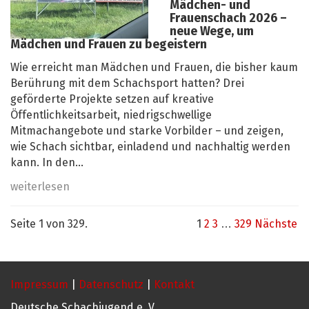
Mädchen- und
Frauenschach 2026 –
neue Wege, um
Mädchen und Frauen zu begeistern
Wie erreicht man Mädchen und Frauen, die bisher kaum
Berührung mit dem Schachsport hatten? Drei
geförderte Projekte setzen auf kreative
Öffentlichkeitsarbeit, niedrigschwellige
Mitmachangebote und starke Vorbilder – und zeigen,
wie Schach sichtbar, einladend und nachhaltig werden
kann. In den...
weiterlesen
Seite 1 von 329.
1
2
3
…
329
Nächste
Impressum
|
Datenschutz
|
Kontakt
Deutsche Schachjugend e. V.