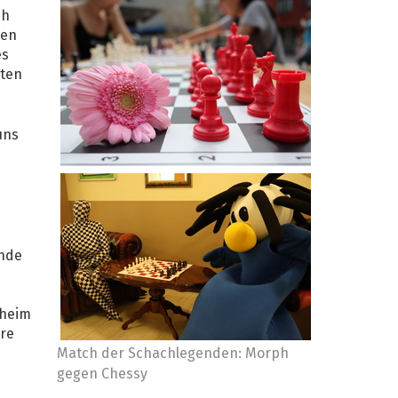
ch
gen
es
tten
uns
ende
nheim
ere
Match der Schachlegenden: Morph
gegen Chessy