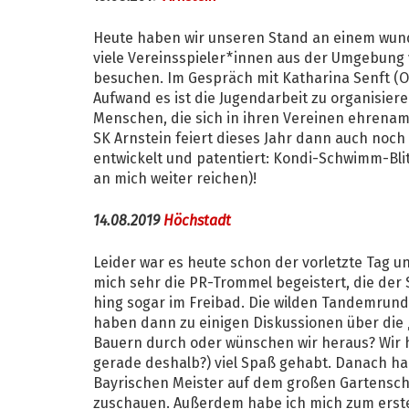
Heute haben wir unseren Stand an einem wund
viele Vereinsspieler*innen aus der Umgebung
besuchen. Im Gespräch mit Katharina Senft (Or
Aufwand es ist die Jugendarbeit zu organisier
Menschen, die sich in ihren Vereinen ehrenamt
SK Arnstein feiert dieses Jahr dann auch noch
entwickelt und patentiert: Kondi-Schwimm-Bli
an mich weiter reichen)!
14.08.2019
Höchstadt
Leider war es heute schon der vorletzte Tag u
mich sehr die PR-Trommel begeistert, die der
hing sogar im Freibad. Die wilden Tandemrund
haben dann zu einigen Diskussionen über die „
Bauern durch oder wünschen wir heraus? Wir h
gerade deshalb?) viel Spaß gehabt. Danach h
Bayrischen Meister auf dem großen Gartensch
zuschauen. Außerdem habe ich mich zum ersten