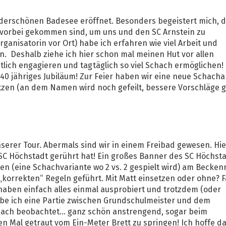
erschönen Badesee eröffnet. Besonders begeistert mich, 
 vorbei gekommen sind, um uns und den SC Arnstein zu
ganisatorin vor Ort) habe ich erfahren wie viel Arbeit und
en. Deshalb ziehe ich hier schon mal meinen Hut vor allen
lich engagieren und tagtäglich so viel Schach ermöglichen!
 40 jähriges Jubiläum! Zur Feier haben wir eine neue Schacha
tzen (an dem Namen wird noch gefeilt, bessere Vorschläge 
nserer Tour. Abermals sind wir in einem Freibad gewesen. Hie
 SC Höchstadt gerührt hat! Ein großes Banner des SC Höchst
en (eine Schachvariante wo 2 vs. 2 gespielt wird) am Becke
korrekten“ Regeln geführt. Mit Matt einsetzen oder ohne? F
aben einfach alles einmal ausprobiert und trotzdem (oder
abe ich eine Partie zwischen Grundschulmeister und dem
ach beobachtet... ganz schön anstrengend, sogar beim
 Mal getraut vom Ein-Meter Brett zu springen! Ich hoffe da