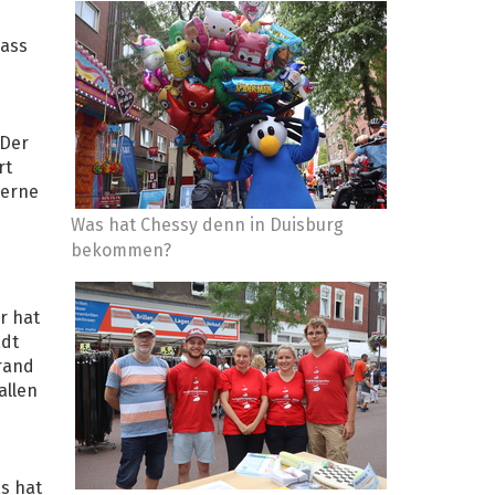
dass
 Der
rt
gerne
Was hat Chessy denn in Duisburg
bekommen?
r hat
adt
nrand
allen
s hat