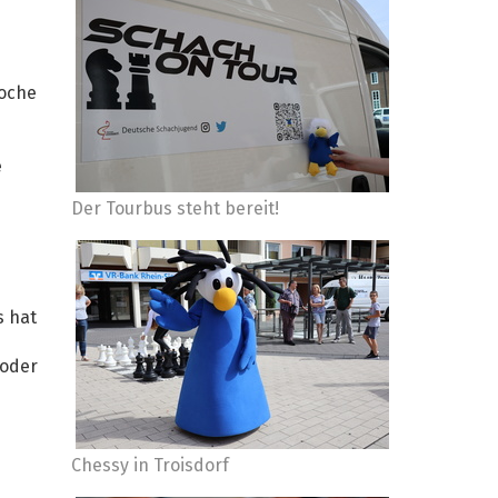
Woche
d
e
Der Tourbus steht bereit!
s hat
 oder
Chessy in Troisdorf