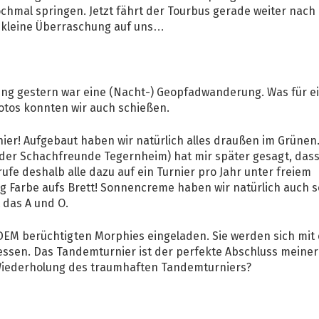
hmal springen. Jetzt fährt der Tourbus gerade weiter nach
e kleine Überraschung auf uns…
hung gestern war eine (Nacht-) Geopfadwanderung. Was für e
Fotos konnten wir auch schießen.
nier! Aufgebaut haben wir natürlich alles draußen im Grünen
d der Schachfreunde Tegernheim) hat mir später gesagt, das
rufe deshalb alle dazu auf ein Turnier pro Jahr unter freiem
tig Farbe aufs Brett! Sonnencreme haben wir natürlich auch 
t das A und O.
 DEM berüchtigten Morphies eingeladen. Sie werden sich mit 
essen. Das Tandemturnier ist der perfekte Abschluss meiner
 Wiederholung des traumhaften Tandemturniers?