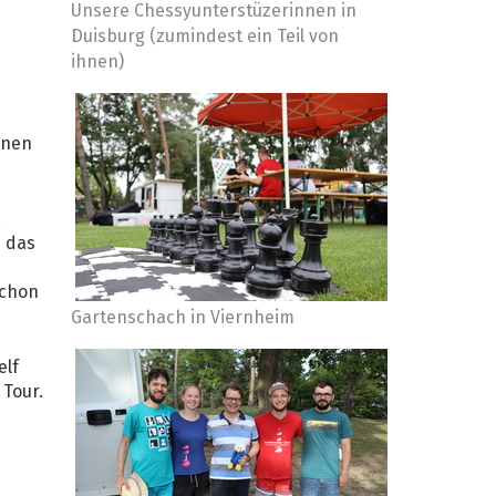
Unsere Chessyunterstüzerinnen in
Duisburg (zumindest ein Teil von
ihnen)
inen
.
s das
schon
Gartenschach in Viernheim
elf
 Tour.