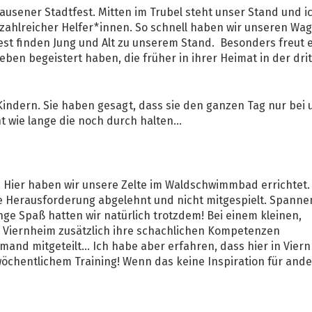
usener Stadtfest. Mitten im Trubel steht unser Stand und i
 zahlreicher Helfer*innen. So schnell haben wir unseren Wa
est finden Jung und Alt zu unserem Stand. Besonders freut 
eben begeistert haben, die früher in ihrer Heimat in der dri
indern. Sie haben gesagt, dass sie den ganzen Tag nur bei 
 wie lange die noch durch halten...
i. Hier haben wir unsere Zelte im Waldschwimmbad errichtet.
he Herausforderung abgelehnt und nicht mitgespielt. Spann
e Spaß hatten wir natürlich trotzdem! Bei einem kleinen,
SC Viernheim zusätzlich ihre schachlichen Kompetenzen
mand mitgeteilt... Ich habe aber erfahren, dass hier in Vier
 wöchentlichem Training! Wenn das keine Inspiration für and