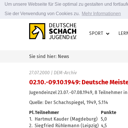
Um unsere Webseite für Sie optimal zu gestalten und fortla
Sie der Verwendung von Cookies zu.
Mehr Informationen
Zum
Hauptinhalt
SPORT
LER
springen
Sie sind hier: News
27.07.2000
| DEM-Archiv
02.10.-09.10.1949: Deutsche Meist
Jugendeinzel 23.07.-07.08.1949, 8 Teilnehmer 
Quelle: Der Schachspiegel, 1949, S.114
Pl.
Teilnehmer
Punkte
1.
Hartmut Kauder (Magdeburg)
5,0
2.
Siegfried Rühlemann (Leipzig)
4,5