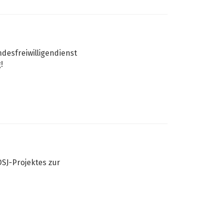
desfreiwilligendienst
!
h
SJ-Projektes zur