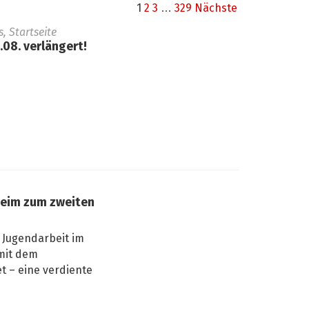
1
2
3
…
329
Nächste
 Startseite
08. verlängert!
heim zum zweiten
 Jugendarbeit im
mit dem
t – eine verdiente