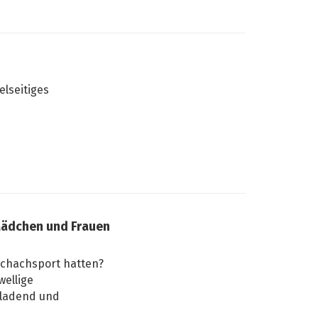
elseitiges
ädchen und Frauen
Schachsport hatten?
wellige
nladend und