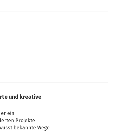
te und kreative
er ein
derten Projekte
bewusst bekannte Wege