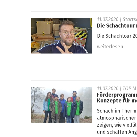
11.07.2026
| Start
Die Schachtour r
Die Schachtour 20
weiterlesen
11.07.2026
| TOP M
Förderprogramm
Konzepte für m
Schach im Therma
atmosphärischer 
zeigen, wie viel
und schaffen Ange