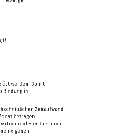
reiwillige
ft!
elöst werden. Damit
o Bindung in
chschnittlichen Zeitaufwand
 Monat betragen.
partner und –partnerinnen.
inen eigenen