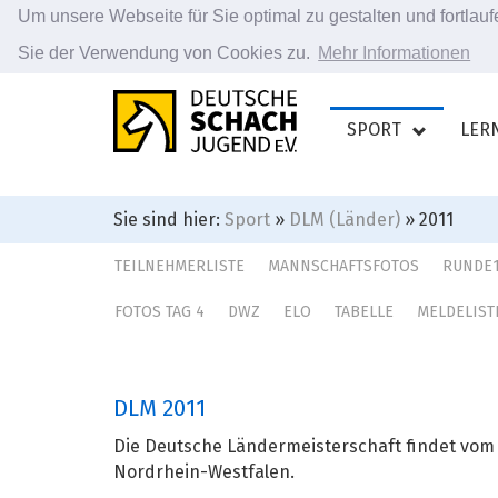
Um unsere Webseite für Sie optimal zu gestalten und fortla
Sie der Verwendung von Cookies zu.
Mehr Informationen
Zum
Hauptinhalt
SPORT
LER
springen
Sie sind hier:
Sport
»
DLM (Länder)
» 2011
TEILNEHMERLISTE
MANNSCHAFTSFOTOS
RUNDE
FOTOS TAG 4
DWZ
ELO
TABELLE
MELDELIST
DLM 2011
Die Deutsche Ländermeisterschaft findet vom 3
Nordrhein-Westfalen.