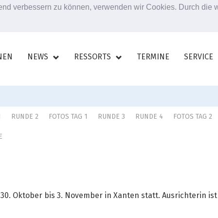
ufend verbessern zu können, verwenden wir Cookies. Durch die
NEN
NEWS
RESSORTS
TERMINE
SERVICE
1
RUNDE 2
FOTOS TAG 1
RUNDE 3
RUNDE 4
FOTOS TAG 2
E
0. Oktober bis 3. November in Xanten statt. Ausrichterin is