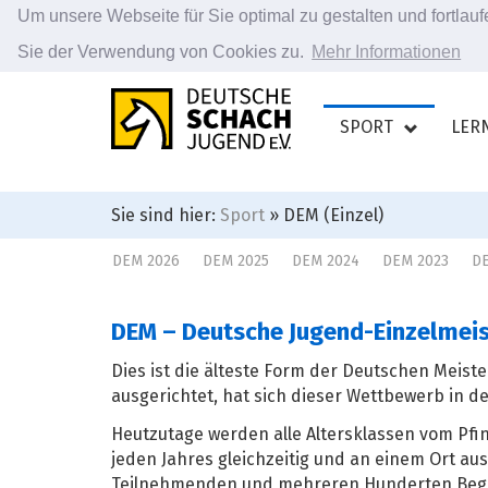
Um unsere Webseite für Sie optimal zu gestalten und fortla
Sie der Verwendung von Cookies zu.
Mehr Informationen
Zum
Hauptinhalt
SPORT
LER
springen
Sie sind hier:
Sport
» DEM (Einzel)
DEM 2026
DEM 2025
DEM 2024
DEM 2023
DE
DEM – Deutsche Jugend-Einzelmei
Dies ist die älteste Form der Deutschen Meist
ausgerichtet, hat sich dieser Wettbewerb in 
Heutzutage werden alle Altersklassen vom Pf
jeden Jahres gleichzeitig und an einem Ort au
Teilnehmenden und mehreren Hunderten Beglei