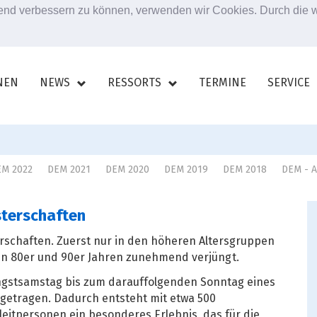
ufend verbessern zu können, verwenden wir Cookies. Durch die
NEN
NEWS
RESSORTS
TERMINE
SERVICE
M 2022
DEM 2021
DEM 2020
DEM 2019
DEM 2018
DEM - 
sterschaften
erschaften. Zuerst nur in den höheren Altersgruppen
den 80er und 90er Jahren zunehmend verjüngt.
ingstsamstag bis zum darauffolgenden Sonntag eines
sgetragen. Dadurch entsteht mit etwa 500
tpersonen ein besonderes Erlebnis, das für die