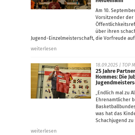
Heidemann
Am 10. September 
Vorsitzender der
Öffentlichkeitsre
über ihren schac
Jugend-Einzelmeisterschaft, die Vorfreude auf 
weiterlesen
18.09.2025
| TOP M
25 Jahre Partne
Hommes: Die Ju
Jugendmeisters
„Endlich mal zu A
Ehrenamtlicher b
Basketballbundesl
was hat das Kind
Schachjugend zu 
weiterlesen