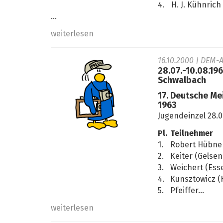
4.
H. J. Kühnrich
...
weiterlesen
16.10.2000
| DEM-A
28.07.-10.08.19
Schwalbach
17. Deutsche Me
1963
Jugendeinzel 28.0
Pl.
Teilnehmer
1.
Robert Hübner
2.
Keiter (Gelse
3.
Weichert (Ess
4.
Kunsztowicz 
5.
Pfeiffer...
weiterlesen