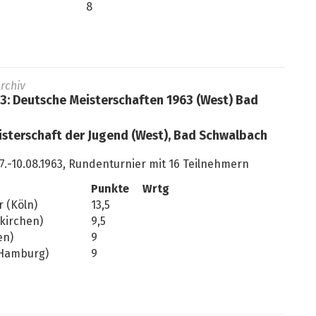
8
rchiv
63: Deutsche Meisterschaften 1963 (West) Bad
isterschaft der Jugend (West), Bad Schwalbach
7.-10.08.1963, Rundenturnier mit 16 Teilnehmern
Punkte
Wrtg
 (Köln)
13,5
nkirchen)
9,5
en)
9
(Hamburg)
9