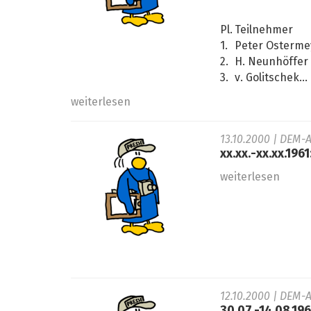
Pl.
Teilnehmer
1.
Peter Osterme
2.
H. Neunhöffer
3.
v. Golitschek...
weiterlesen
13.10.2000
| DEM-A
xx.xx.-xx.xx.196
weiterlesen
12.10.2000
| DEM-A