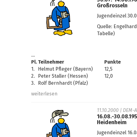
30.07.-14.08.19
Großrosseln
Jugendeinzel 30.0
Quelle: Engelhard
Tabelle)
...
Pl.
Teilnehmer
Punkte
1.
Helmut Pfleger (Bayern)
12,5
2.
Peter Staller (Hessen)
12,0
3.
Rolf Bernhardt (Pfalz)
weiterlesen
11.10.2000
| DEM-A
16.08.-30.08.19
Heidenheim
Jugendeinzel 16.0