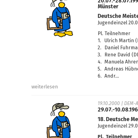
20.07.-28.07.19
Münster
Deutsche Meiste
Jugendeinzel 20.0
Pl.
Teilnehmer
1.
Ulrich Martin 
2.
Daniel Fuhrma
3.
Rene David (D
4.
Manuela Ahren
5.
Andreas Hübne
6.
Andr...
weiterlesen
19.10.2000
| DEM-A
29.07.-10.08.19
18. Deutsche Me
Jugendeinzel 29.0
Pl.
Teilnehmer