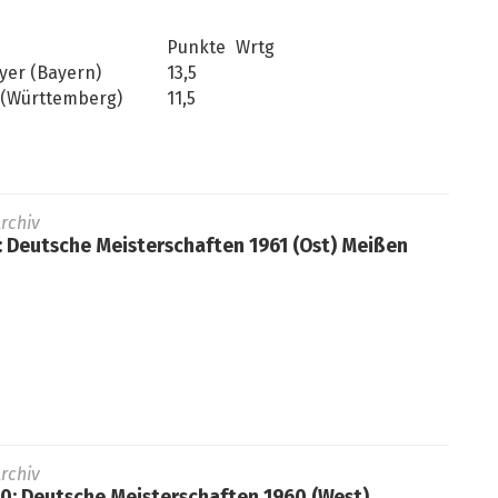
Punkte
Wrtg
yer (Bayern)
13,5
 (Württemberg)
11,5
rchiv
1: Deutsche Meisterschaften 1961 (Ost) Meißen
rchiv