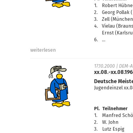
1.
Robert Hübner
2.
Georg Pollak 
3.
Zell (München
4.
Vielau (Braun
Ernst (Karlsr
6.
...
weiterlesen
17.10.2000
| DEM-A
xx.08.-xx.08.19
Deutsche Meiste
Jugendeinzel xx.0
Pl.
Teilnehmer
1.
Manfred Sch
2.
W. John
3.
Lutz Espig