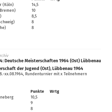
 (Köln)
14,5
(Bremen)
10
)
8,5
schweig)
8
uhe)
8
rchiv
64: Deutsche Meisterschaften 1964 (Ost) Lübbenau
rschaft der Jugend (Ost), Lübbenau 1964
8.-xx.08.1964, Rundenturnier mit x Teilnehmern
Punkte
Wrtg
öneberg
10,5
9
8