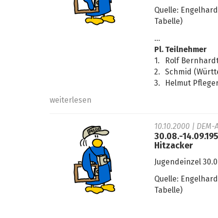
Quelle: Engelhar
Tabelle)
...
Pl.
Teilnehmer
1.
Rolf Bernhardt
2.
Schmid (Würt
3.
Helmut Pfleger
weiterlesen
10.10.2000
| DEM-A
30.08.-14.09.19
Hitzacker
Jugendeinzel 30.0
Quelle: Engelhar
Tabelle)