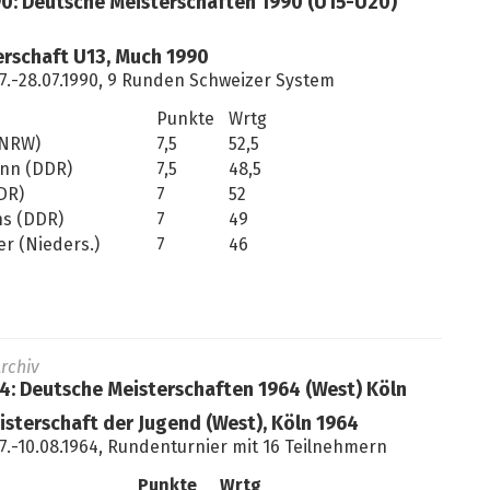
90: Deutsche Meisterschaften 1990 (U15-U20)
rschaft U13, Much 1990
7.-28.07.1990, 9 Runden Schweizer System
Punkte
Wrtg
(NRW)
7,5
52,5
nn (DDR)
7,5
48,5
DR)
7
52
s (DDR)
7
49
r (Nieders.)
7
46
rchiv
64: Deutsche Meisterschaften 1964 (West) Köln
isterschaft der Jugend (West), Köln 1964
7.-10.08.1964, Rundenturnier mit 16 Teilnehmern
Punkte
Wrtg