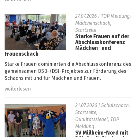
27.07.2026
| TOP Meldung,
Mädchenschach,
Startseite
Starke Frauen auf der
Abschlusskonferenz
Mädchen- und
Frauenschach
Starke Frauen dominierten die Abschlusskonferenz des
gemeinsamen DSB-/DSJ-Projektes zur Förderung des
Schachs mit und für Mädchen und Frauen.
weiterlesen
21.07.2026
| Schulschach,
Startseite,
Qualitätssiegel, TOP
Meldung
SV Mülheim-Nord mit