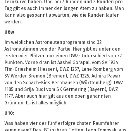
Lernkurve haben. Und bei 7 Runden und 2 Runden pro
Tag gilt es auch immer den langen Atem zu haben. Man
kann also gespannt abwarten, wie die Runden laufen
werden.
U8w
Im weiblichen Astronautenprogramm sind 32
Astronautinnen von der Partie. Hier gibt es unter den
ersten vier Plätzen nur einen DWZ-Unterschied von 72
Punkten. Vorne dran ist Aashvi Gorapall vom SV 1934
Ffm-Griesheim (Hessen), DWZ 1257, Lene Romberg vom
SV Werder Bremen (Bremen), DWZ 1225, Adhira Pawar
von den Schach-Kids Bernhausen (Württemberg), DWZ
1185 und Srija Dudi vom SK Germering (Bayern), DWZ
1177. Aber auch hier gilt aus den oben genannten
Gründen: Es ist alles möglich!
U10:
Was haben vier der fünf erfolgreichsten Raumfahrer
gemeinsam? Das „B“ in ihren Flotten! Leon Tomovski aus