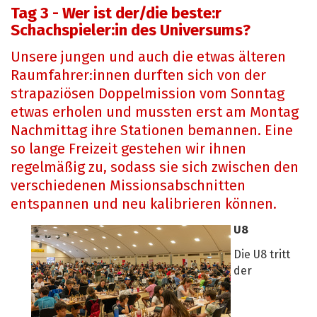
Tag 3 - Wer ist der/die beste:r
Schachspieler:in des Universums?
Unsere jungen und auch die etwas älteren
Raumfahrer:innen durften sich von der
strapaziösen Doppelmission vom Sonntag
etwas erholen und mussten erst am Montag
Nachmittag ihre Stationen bemannen. Eine
so lange Freizeit gestehen wir ihnen
regelmäßig zu, sodass sie sich zwischen den
verschiedenen Missionsabschnitten
entspannen und neu kalibrieren können.
U8
Die U8 tritt
der