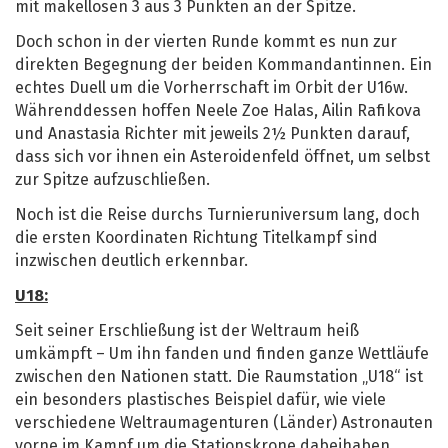
mit makellosen 3 aus 3 Punkten an der Spitze.
Doch schon in der vierten Runde kommt es nun zur
direkten Begegnung der beiden Kommandantinnen. Ein
echtes Duell um die Vorherrschaft im Orbit der U16w.
Währenddessen hoffen Neele Zoe Halas, Ailin Rafikova
und Anastasia Richter mit jeweils 2½ Punkten darauf,
dass sich vor ihnen ein Asteroidenfeld öffnet, um selbst
zur Spitze aufzuschließen.
Noch ist die Reise durchs Turnieruniversum lang, doch
die ersten Koordinaten Richtung Titelkampf sind
inzwischen deutlich erkennbar.
U18:
Seit seiner Erschließung ist der Weltraum heiß
umkämpft – Um ihn fanden und finden ganze Wettläufe
zwischen den Nationen statt. Die Raumstation „U18“ ist
ein besonders plastisches Beispiel dafür, wie viele
verschiedene Weltraumagenturen (Länder) Astronauten
vorne im Kampf um die Stationskrone dabeihaben.