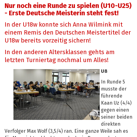
Nur noch eine Runde zu spielen (U10-U25)
- Erste Deutsche Meisterin steht fest!
In der U18w konnte sich Anna Wilmink mit
einem Remis den Deutschen Meistertitel der
U18w bereits vorzeitig sichern!
In den anderen Altersklassen gehts am
letzten Turniertag nochmal um Alles!
U8
In Runde 5
musste der
führende
Kaan Uz (4/4)
gegen einen
seiner beiden
direkten
Verfolger Max Wolf (3,5/4) ran. Eine ganze Weile sah es