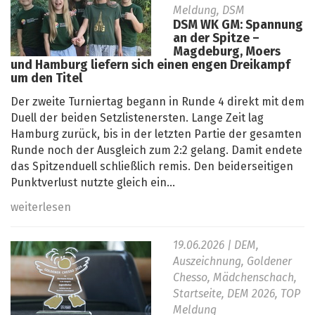
Meldung, DSM
DSM WK GM: Spannung
an der Spitze –
Magdeburg, Moers
und Hamburg liefern sich einen engen Dreikampf
um den Titel
Der zweite Turniertag begann in Runde 4 direkt mit dem
Duell der beiden Setzlistenersten. Lange Zeit lag
Hamburg zurück, bis in der letzten Partie der gesamten
Runde noch der Ausgleich zum 2:2 gelang. Damit endete
das Spitzenduell schließlich remis. Den beiderseitigen
Punktverlust nutzte gleich ein...
weiterlesen
19.06.2026
| DEM,
Auszeichnung, Goldener
Chesso, Mädchenschach,
Startseite, DEM 2026, TOP
Meldung