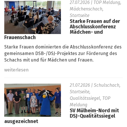
27.07.2026
| TOP Meldung,
Mädchenschach,
Startseite
Starke Frauen auf der
Abschlusskonferenz
Mädchen- und
Frauenschach
Starke Frauen dominierten die Abschlusskonferenz des
gemeinsamen DSB-/DSJ-Projektes zur Förderung des
Schachs mit und für Mädchen und Frauen.
weiterlesen
21.07.2026
| Schulschach,
Startseite,
Qualitätssiegel, TOP
Meldung
SV Mülheim-Nord mit
DSJ-Qualitätssiegel
ausgezeichnet