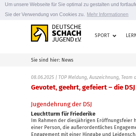
Um unsere Webseite für Sie optimal zu gestalten und fortla
Sie der Verwendung von Cookies zu.
Mehr Informationen
Zum
Hauptinhalt
SPORT
LER
springen
Sie sind hier: News
08.06.2025
| TOP Meldung, Auszeichnung, Team de
Gevotet, geehrt, gefeiert – die DS
Jugendehrung der DSJ
Leuchtturm für Friederike
Im Rahmen der diesjährigen Eröffnungsfeier h
einer Person, die außerordentliches Engagemen
Engagement mit einer Hingabe und Leidenschaft