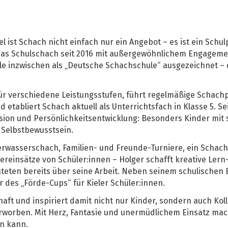
 ist Schach nicht einfach nur ein Angebot – es ist ein Schulp
 das Schulschach seit 2016 mit außergewöhnlichem Engagem
chule inzwischen als „Deutsche Schachschule“ ausgezeichnet –
ür verschiedene Leistungsstufen, führt regelmäßige Schach
tabliert Schach aktuell als Unterrichtsfach in Klasse 5. Sei
lusion und Persönlichkeitsentwicklung: Besonders Kinder mit
Selbstbewusstsein.
rwasserschach, Familien- und Freunde-Turniere, ein Schach
ereinsätze von Schüler:innen – Holger schafft kreative Lern
ten bereits über seine Arbeit. Neben seinem schulischen E
r des „Förde-Cups“ für Kieler Schüler:innen.
aft und inspiriert damit nicht nur Kinder, sondern auch Kol
rworben. Mit Herz, Fantasie und unermüdlichem Einsatz ma
en kann.