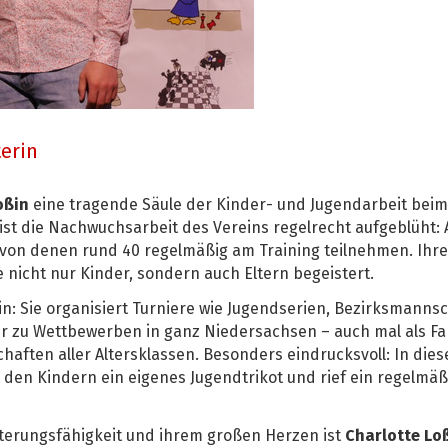
erin
oßin
eine tragende Säule der Kinder- und Jugendarbeit beim 
ist die Nachwuchsarbeit des Vereins regelrecht aufgeblüht: 
 von denen rund 40 regelmäßig am Training teilnehmen. Ihre
 nicht nur Kinder, sondern auch Eltern begeistert.
rin: Sie organisiert Turniere wie Jugendserien, Bezirksmann
der zu Wettbewerben in ganz Niedersachsen – auch mal als F
ften aller Altersklassen. Besonders eindrucksvoll: In dies
 den Kindern ein eigenes Jugendtrikot und rief ein regelm
sterungsfähigkeit und ihrem großen Herzen ist
Charlotte Lo