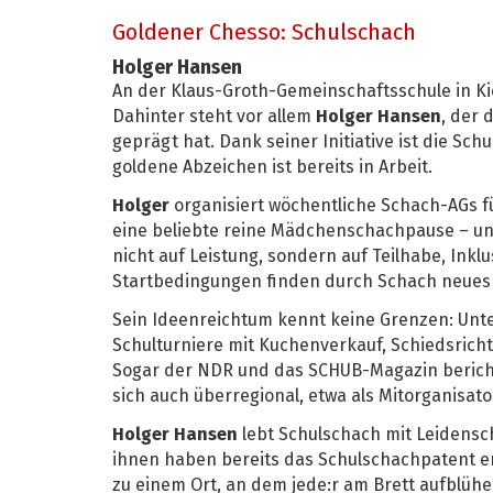
Goldener Chesso: Schulschach
Holger Hansen
An der Klaus-Groth-Gemeinschaftsschule in Kiel
Dahinter steht vor allem
Holger Hansen
, der
geprägt hat. Dank seiner Initiative ist die S
goldene Abzeichen ist bereits in Arbeit.
Holger
organisiert wöchentliche Schach-AGs f
eine beliebte reine Mädchenschachpause – und e
nicht auf Leistung, sondern auf Teilhabe, Ink
Startbedingungen finden durch Schach neues 
Sein Ideenreichtum kennt keine Grenzen: Unte
Schulturniere mit Kuchenverkauf, Schiedsricht
Sogar der NDR und das SCHUB-Magazin berichte
sich auch überregional, etwa als Mitorganisato
Holger Hansen
lebt Schulschach mit Leidensch
ihnen haben bereits das Schulschachpatent e
zu einem Ort, an dem jede:r am Brett aufblüh