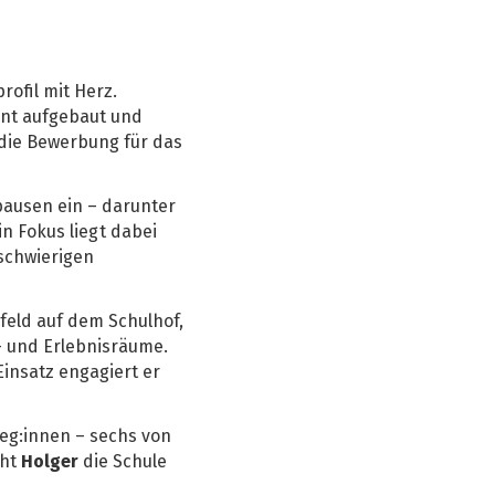
rofil mit Herz.
ent aufgebaut und
 die Bewerbung für das
pausen ein – darunter
n Fokus liegt dabei
 schwierigen
feld auf dem Schulhof,
- und Erlebnisräume.
insatz engagiert er
leg:innen – sechs von
cht
Holger
die Schule