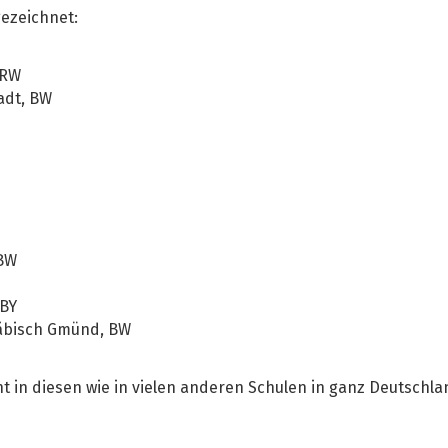
gezeichnet:
NRW
adt, BW
 BW
 BY
wäbisch Gmünd, BW
t in diesen wie in vielen anderen Schulen in ganz Deutschl