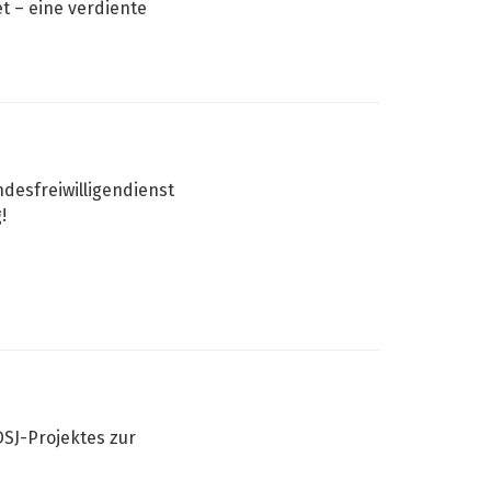
t – eine verdiente
desfreiwilligendienst
!
h
SJ-Projektes zur