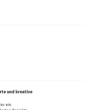
te und kreative
er ein