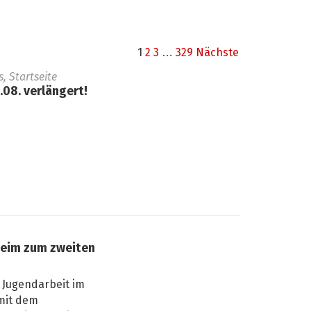
1
2
3
…
329
Nächste
 Startseite
08. verlängert!
heim zum zweiten
 Jugendarbeit im
mit dem