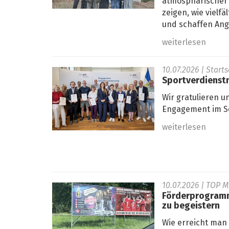
atmosphärischer 
zeigen, wie viel
und schaffen Ange
weiterlesen
10.07.2026
| Start
Sportverdienstn
Wir gratulieren u
Engagement im Sc
weiterlesen
10.07.2026
| TOP 
Förderprogramm
zu begeistern
Wie erreicht man