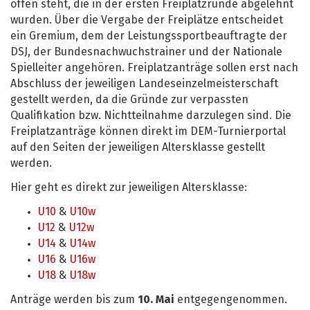
offen steht, die in der ersten Freiplatzrunde abgelehnt
wurden. Über die Vergabe der Freiplätze entscheidet
ein Gremium, dem der Leistungssportbeauftragte der
DSJ, der Bundesnachwuchstrainer und der Nationale
Spielleiter angehören. Freiplatzanträge sollen erst nach
Abschluss der jeweiligen Landeseinzelmeisterschaft
gestellt werden, da die Gründe zur verpassten
Qualifikation bzw. Nichtteilnahme darzulegen sind. Die
Freiplatzanträge können direkt im DEM-Turnierportal
auf den Seiten der jeweiligen Altersklasse gestellt
werden.
Hier geht es direkt zur jeweiligen Altersklasse:
U10
&
U10w
U12
&
U12w
U14
&
U14w
U16
&
U16w
U18
&
U18w
Anträge werden bis zum
10. Mai
entgegengenommen.