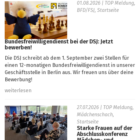
01.08.2026
| TOP Meldung,
BFD/FSJ, Startseite
Bundesfreiwilligendienst bei der DSJ: Jetzt
bewerben!
Die DSJ schreibt ab dem 1. September zwei Stellen für
einen 12-monatigen Bundesfreiwilligendienst in unserer
Geschäftsstelle in Berlin aus. Wir freuen uns über deine
Bewerbung!
weiterlesen
27.07.2026
| TOP Meldung,
Mädchenschach,
Startseite
Starke Frauen auf der
Abschlusskonferenz