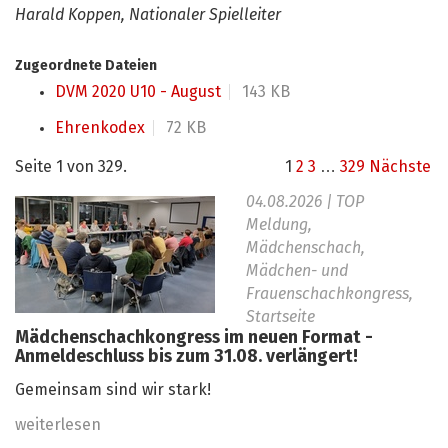
Harald Koppen, Nationaler Spielleiter
Zugeordnete Dateien
DVM 2020 U10 - August
143 KB
Ehrenkodex
72 KB
Seite 1 von 329.
1
2
3
…
329
Nächste
04.08.2026
| TOP
Meldung,
Mädchenschach,
Mädchen- und
Frauenschachkongress,
Startseite
Mädchenschachkongress im neuen Format -
Anmeldeschluss bis zum 31.08. verlängert!
Gemeinsam sind wir stark!
weiterlesen