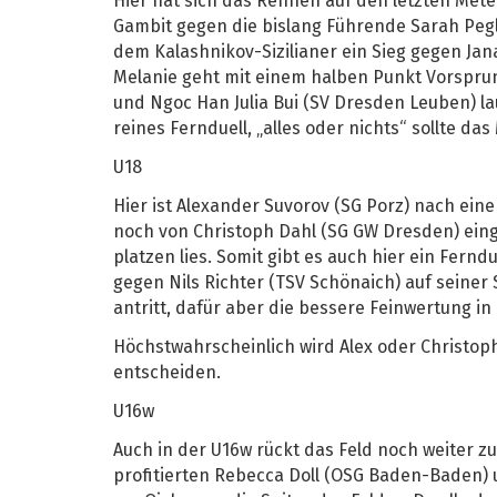
Hier hat sich das Rennen auf den letzten Mete
Gambit gegen die bislang Führende Sarah Pegla
dem Kalashnikov-Sizilianer ein Sieg gegen Jana
Melanie geht mit einem halben Punkt Vorsprung
und Ngoc Han Julia Bui (SV Dresden Leuben) l
reines Fernduell, „alles oder nichts“ sollte das
U18
Hier ist Alexander Suvorov (SG Porz) nach ei
noch von Christoph Dahl (SG GW Dresden) eing
platzen lies. Somit gibt es auch hier ein Fern
gegen Nils Richter (TSV Schönaich) auf seiner
antritt, dafür aber die bessere Feinwertung in
Höchstwahrscheinlich wird Alex oder Christop
entscheiden.
U16w
Auch in der U16w rückt das Feld noch weiter 
profitierten Rebecca Doll (OSG Baden-Baden) u