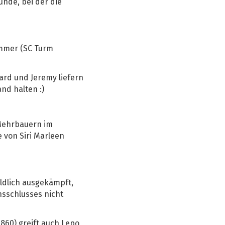
unde, bei der die
ommer (SC Turm
ard und Jeremy liefern
nd halten :)
 Mehrbauern im
 von Siri Marleen
ildlich ausgekämpft,
nsschlusses nicht
860) greift auch Lepo