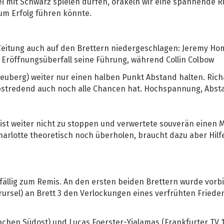
rei mit Schwarz spielen dürfen, orakeln wir eine spannende R
um Erfolg führen könnte.
 Zeitung auch auf den Brettern niedergeschlagen: Jeremy H
Eröffnungsüberfall seine Führung, während Collin Colbow
uberg) weiter nur einen halben Punkt Abstand halten. Rich
elbstredend auch noch alle Chancen hat. Hochspannung, Absta
ist weiter nicht zu stoppen und verwertete souverän einen
rlotte theoretisch noch überholen, braucht dazu aber Hilfe
fällig zum Remis. An den ersten beiden Brettern wurde vorb
rsel) an Brett 3 den Verlockungen eines verfrühten Friede
chen Südost) und Lucas Foerster-Yialamas (Frankfurter TV 1