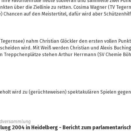
 ihre Favoritenrolle heute souverän und sammelte zwei Punkt
nkten über die Ziellinie zu retten. Cosima Wagner (TV Tegern
 Chancen auf den Meistertitel, dafür wird aber Schützenhil
 Tegernsee) nahm Christian Glöckler den ersten vollen Punkt
tscheiden wird. Mit Weiß werden Christian und Alexis Buchin
teren Treppchenplätze stehen Arthur Herrmann (SV Chemie Bö
eholt wird zu (gerüchteweisen) spektakulären Spielen gegen
ndversammlung
ng 2004 in Heidelberg - Bericht zum parlamentarische