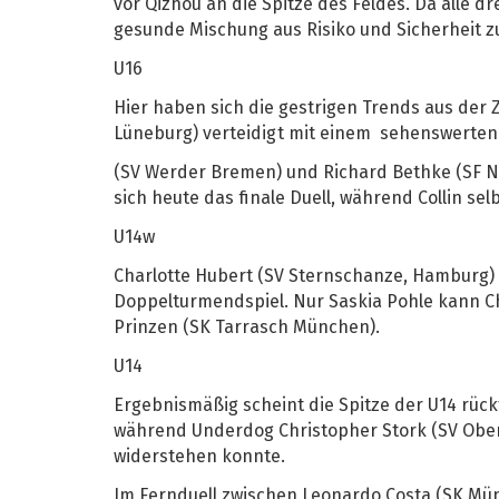
vor Qizhou an die Spitze des Feldes. Da alle d
gesunde Mischung aus Risiko und Sicherheit z
U16
Hier haben sich die gestrigen Trends aus der
Lüneburg) verteidigt mit einem sehenswerten 
(SV Werder Bremen) und Richard Bethke (SF Ne
sich heute das finale Duell, während Collin s
U14w
Charlotte Hubert (SV Sternschanze, Hamburg) 
Doppelturmendspiel. Nur Saskia Pohle kann Cha
Prinzen (SK Tarrasch München).
U14
Ergebnismäßig scheint die Spitze der U14 rück
während Underdog Christopher Stork (SV Oberu
widerstehen konnte.
Im Fernduell zwischen Leonardo Costa (SK Mün