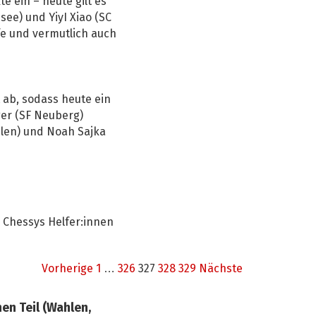
e ein – heute gilt es
see) und YiyI Xiao (SC
fe und vermutlich auch
 ab, sodass heute ein
ger (SF Neuberg)
hlen) und Noah Sajka
 Chessys Helfer:innen
Vorherige
1
…
326
327
328
329
Nächste
n Teil (Wahlen,