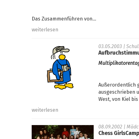
Das Zusammenführen von...
weiterlesen
03.05.2003
| Schu
Aufbruchstimmu
Multiplikatorenta
Außerordentlich 
ausgeschrieben u
West, von Kiel bi
weiterlesen
08.09.2002
| Mäd
Chess GirlsCam