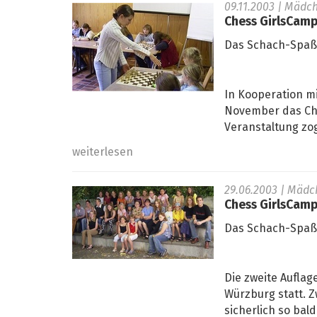
09.11.2003
| Mädc
Chess GirlsCam
Das Schach-Spa
In Kooperation m
November das Ches
Veranstaltung zog
weiterlesen
29.06.2003
| Mädc
Chess GirlsCam
Das Schach-Spa
Die zweite Auflag
Würzburg statt. 
sicherlich so bal