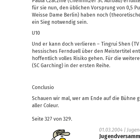
Paula Czäczine (Chemnitzer SC Aufbau) erfüllte
für sie nun, den üblichen Vorsprung von 0,5 Pu
Weisse Dame Berlin) haben noch (theoretische)
ein Sieg notwendig sein.
U10
Und er kann doch verlieren – Tingrui Shen (TV
hessisches Fernduell über den Meistertitel en
hoffentlich volles Risiko gehen. Für die wei
(SC Garching) in der ersten Reihe.
Conclusio
Schauen wir mal, wer am Ende auf die Bühne g
aller Coleur.
Seite 327 von 329.
01.03.2004
| Juge
Jugendversammlu