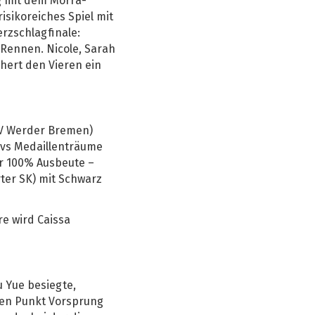
eg mit dem Morra-
isikoreiches Spiel mit
erzschlagfinale:
 Rennen. Nicole, Sarah
hert den Vieren ein
SV Werder Bremen)
ovs Medaillenträume
her 100% Ausbeute –
rter SK) mit Schwarz
e wird Caissa
 Yue besiegte,
lben Punkt Vorsprung