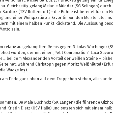
rn verschärft: Nicole Garbuz (SF Brackel) gelang ein Kurzsi
u. Gleichzeitig gelang Melanie Müdder (SG Solingen) durch r
 Bardorz (TSV Rottendorf) - die Bühne ist bereitet für ein H
 und einer Weißpartie als Favoritin auf den Meistertitel ins
auern mit einem halben Punkt Rückstand. Die Auslosung besc
 Motto sein.
nem relativ ausgekämpften Remis gegen Nikolas Wachinger (
eholt worden, der mit einer „Petit Combination“ Luca Suvor
duell, bei dem Alexander den Vorteil der weißen Steine – bis
 Seite hat, während Christoph gegen Moritz Weißhäutel (Erfu
 die Waage legt.
h am Ende ganz oben auf dem Treppchen stehen, alles ander
zusammen: Da Maja Buchholz (SK Langen) die führende Qizhou
nd Kristin Dietz (USV Halle) und setzten sich mit einem ha