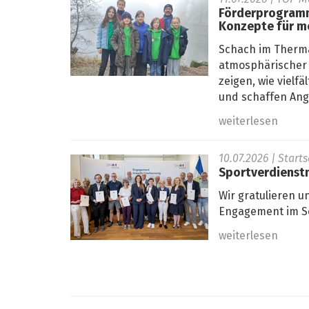
Förderprogramm
Konzepte für m
Schach im Therma
atmosphärischer 
zeigen, wie viel
und schaffen Ange
weiterlesen
10.07.2026
| Start
Sportverdienstn
Wir gratulieren u
Engagement im Sc
weiterlesen