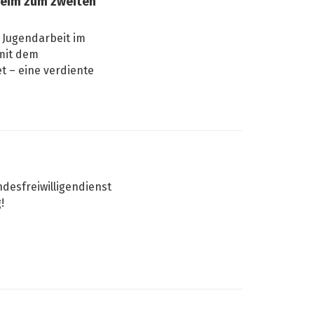
heim zum zweiten
 Jugendarbeit im
mit dem
t – eine verdiente
desfreiwilligendienst
!