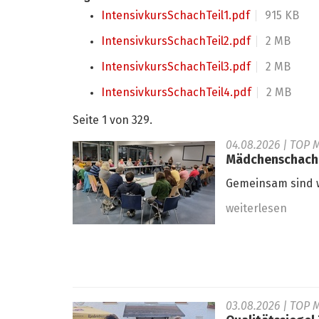
IntensivkursSchachTeil1.pdf
915 KB
IntensivkursSchachTeil2.pdf
2 MB
IntensivkursSchachTeil3.pdf
2 MB
IntensivkursSchachTeil4.pdf
2 MB
Seite 1 von 329.
04.08.2026
| TOP 
Mädchenschachko
Gemeinsam sind w
weiterlesen
03.08.2026
| TOP M