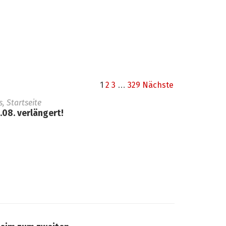
1
2
3
…
329
Nächste
 Startseite
08. verlängert!