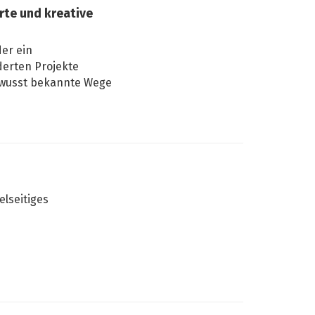
te und kreative
er ein
derten Projekte
bewusst bekannte Wege
elseitiges