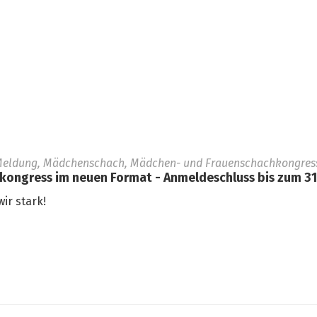
Meldung, Mädchenschach, Mädchen- und Frauenschachkongress,
ngress im neuen Format - Anmeldeschluss bis zum 31.
ir stark!