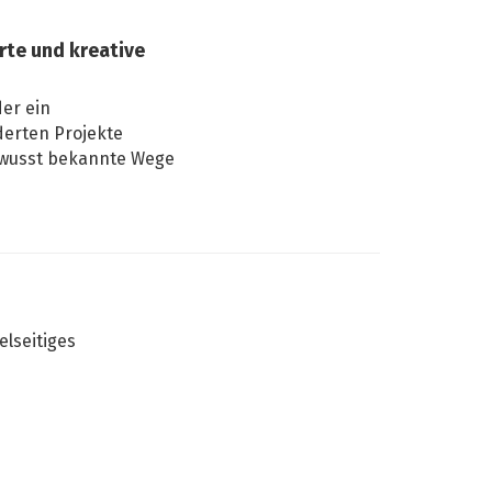
te und kreative
er ein
derten Projekte
bewusst bekannte Wege
elseitiges