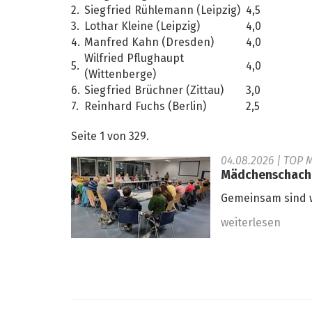
2.
Siegfried Rühlemann (Leipzig)
4,5
3.
Lothar Kleine (Leipzig)
4,0
4.
Manfred Kahn (Dresden)
4,0
Wilfried Pflughaupt
5.
4,0
(Wittenberge)
6.
Siegfried Brüchner (Zittau)
3,0
7.
Reinhard Fuchs (Berlin)
2,5
Seite 1 von 329.
04.08.2026
| TOP 
Mädchenschachko
Gemeinsam sind w
weiterlesen