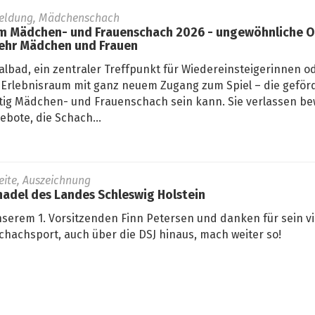
eldung, Mädchenschach
 Mädchen- und Frauenschach 2026 - ungewöhnliche Or
ehr Mädchen und Frauen
lbad, ein zentraler Treffpunkt für Wiedereinsteigerinnen od
Erlebnisraum mit ganz neuem Zugang zum Spiel – die geför
fältig Mädchen- und Frauenschach sein kann. Sie verlassen 
bote, die Schach...
seite, Auszeichnung
adel des Landes Schleswig Holstein
nserem 1. Vorsitzenden Finn Petersen und danken für sein vi
hachsport, auch über die DSJ hinaus, mach weiter so!