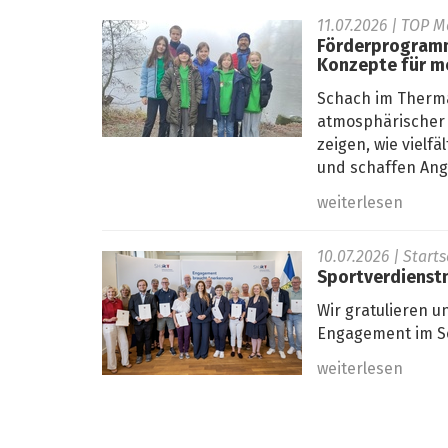
11.07.2026
| TOP M
Förderprogramm
Konzepte für m
Schach im Therma
atmosphärischer 
zeigen, wie viel
und schaffen Ange
weiterlesen
10.07.2026
| Start
Sportverdienstn
Wir gratulieren u
Engagement im Sc
weiterlesen