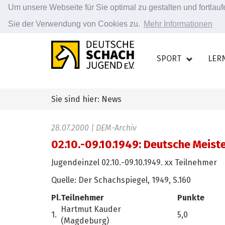
Um unsere Webseite für Sie optimal zu gestalten und fortla
Sie der Verwendung von Cookies zu.
Mehr Informationen
Zum
Hauptinhalt
SPORT
LER
springen
Sie sind hier: News
28.07.2000
| DEM-Archiv
02.10.-09.10.1949: Deutsche Meis
Jugendeinzel 02.10.-09.10.1949. xx Teilnehmer
Quelle: Der Schachspiegel, 1949, S.160
Pl.
Teilnehmer
Punkte
Hartmut Kauder
1.
5,0
(Magdeburg)