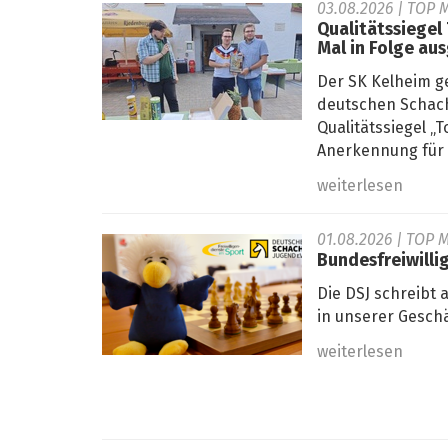
03.08.2026
| TOP M
Qualitätssiegel
Mal in Folge au
Der SK Kelheim g
deutschen Schach
Qualitätssiegel 
Anerkennung für s
weiterlesen
01.08.2026
| TOP M
Bundesfreiwilli
Die DSJ schreibt 
in unserer Geschä
weiterlesen