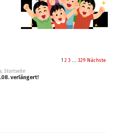
1
2
3
…
329
Nächste
 Startseite
08. verlängert!