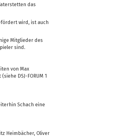
Vaterstetten das
ördert wird, ist auch
nige Mitglieder des
ieler sind.
eiten von Max
et (siehe DSJ-FORUM 1
iterhin Schach eine
tz Heimbächer, Oliver