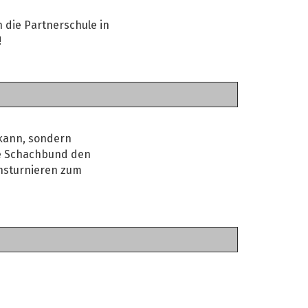
 die Partnerschule in
!
 kann, sondern
he Schachbund den
nsturnieren zum