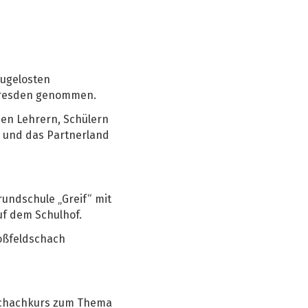
zugelosten
n Dresden genommen.
den Lehrern, Schülern
e und das Partnerland
rundschule „Greif“ mit
uf dem Schulhof.
roßfeldschach
 Schachkurs zum Thema