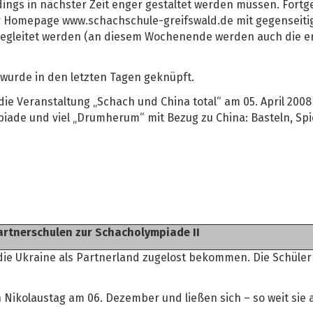
ings in nächster Zeit enger gestaltet werden müssen. Fortge
r Homepage www.schachschule-greifswald.de mit gegenseitig
r begleitet werden (an diesem Wochenende werden auch die er
 wurde in den letzten Tagen geknüpft.
die Veranstaltung „Schach und China total“ am 05. April 2008 
iade und viel „Drumherum“ mit Bezug zu China: Basteln, Spi
artnerschulen zur Schacholympiade II
die Ukraine als Partnerland zugelost bekommen. Die Schüler
n Nikolaustag am 06. Dezember und ließen sich – so weit sie