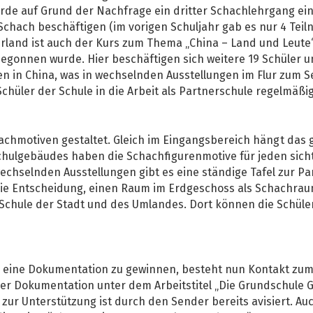
de auf Grund der Nachfrage ein dritter Schachlehrgang ein
chach beschäftigen (im vorigen Schuljahr gab es nur 4 Teil
rland ist auch der Kurs zum Thema „China – Land und Leute“
begonnen wurde. Hier beschäftigen sich weitere 19 Schüler 
n in China, was in wechselnden Ausstellungen im Flur zum Se
 Schüler der Schule in die Arbeit als Partnerschule regelmäß
hachmotiven gestaltet. Gleich im Eingangsbereich hängt das
Schulgebäudes haben die Schachfigurenmotive für jeden sich
hselnden Ausstellungen gibt es eine ständige Tafel zur Par
die Entscheidung, einen Raum im Erdgeschoss als Schachrau
Schule der Stadt und des Umlandes. Dort können die Schüler
 eine Dokumentation zu gewinnen, besteht nun Kontakt zum 
er Dokumentation unter dem Arbeitstitel „Die Grundschule G
zur Unterstützung ist durch den Sender bereits avisiert. Au