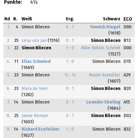
Punkte:
4½
Rd
B.
Weiß
Erg.
Schwarz
ECO
1.
4
Simon Bilecen
0 : 1
Yannick Diegel
D00
(1618)
2.
35
Lena von Jan
(1516)
0 : 1
Simon Bilecen
B13
3.
22
Simon Bilecen
1 : 0
Mike Niklas Scheidt
D00
(1527)
4.
11
Elias Schmied
1 : 0
Simon Bilecen
D15
(1669)
5.
23
Simon Bilecen
½ : ½
Naum Aumüller
A29
(1607)
6.
23
Mara de Veer
0 : 1
Simon Bilecen
B20
(1282)
7.
14
Simon Bilecen
0 : 1
Leander Ebeling
A15
(1664)
8.
25
Janne Rempe
0 : 1
Simon Bilecen
D02
(1603)
9.
14
Richard Esefelder
1 : 0
Simon Bilecen
B32
(1627)