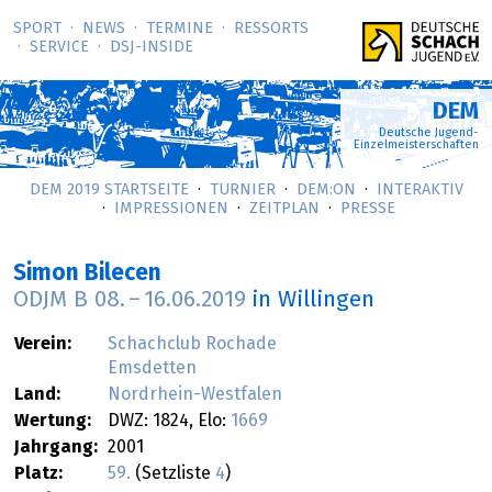
SPORT
NEWS
TERMINE
RESSORTS
SERVICE
DSJ-­INSIDE
DEM
Deutsche Jugend-
Einzelmeisterschaften
DEM 2019 STARTSEITE
TURNIER
DEM:ON
INTERAKTIV
IMPRESSIONEN
ZEITPLAN
PRESSE
Simon Bilecen
ODJM B
08.
–
16.06.2019
in Willingen
Verein:
Schachclub Rochade
Emsdetten
Land:
Nordrhein-Westfalen
Wertung:
DWZ: 1824, Elo:
1669
Jahrgang:
2001
Platz:
59.
(Setzliste
4
)