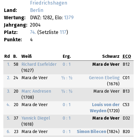
Friedrichshagen
Land:
Berlin
Wertung:
DWZ: 1282, Elo:
1379
Jahrgang:
2004
Platz:
74.
(Setzliste
117
)
Punkte:
4
Rd
B.
Weiß
Erg.
Schwarz
ECO
1.
58
Richard Esefelder
0 : 1
Mara de Veer
B12
(1627)
2.
24
Mara de Veer
½ : ½
Gereon Ebeling
C01
(1676)
3.
20
Marc Andresen
½ : ½
Mara de Veer
B13
(1708)
4.
20
Mara de Veer
0 : 1
Louis von der
C53
Weyden
(1720)
5.
37
Yannick Diegel
0 : 1
Mara de Veer
D32
(1618)
6.
23
Mara de Veer
0 : 1
Simon Bilecen
(1824)
B20