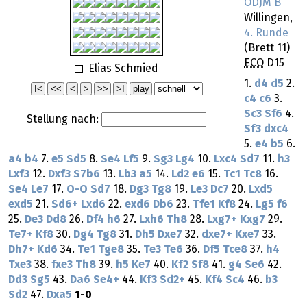
ODJM B
Willingen,
4. Runde
(Brett 11)
ECO
D15
Elias Schmied
1.
d4
d5
2.
c4
c6
3.
Sc3
Sf6
4.
Stellung nach:
Sf3
dxc4
5.
e4
b5
6.
a4
b4
7.
e5
Sd5
8.
Se4
Lf5
9.
Sg3
Lg4
10.
Lxc4
Sd7
11.
h3
Lxf3
12.
Dxf3
S7b6
13.
Lb3
a5
14.
Ld2
e6
15.
Tc1
Tc8
16.
Se4
Le7
17.
O-O
Sd7
18.
Dg3
Tg8
19.
Le3
Dc7
20.
Lxd5
exd5
21.
Sd6+
Lxd6
22.
exd6
Db6
23.
Tfe1
Kf8
24.
Lg5
f6
25.
De3
Dd8
26.
Df4
h6
27.
Lxh6
Th8
28.
Lxg7+
Kxg7
29.
Te7+
Kf8
30.
Dg4
Tg8
31.
Dh5
Dxe7
32.
dxe7+
Kxe7
33.
Dh7+
Kd6
34.
Te1
Tge8
35.
Te3
Te6
36.
Df5
Tce8
37.
h4
Txe3
38.
fxe3
Th8
39.
h5
Ke7
40.
Kf2
Sf8
41.
g4
Se6
42.
Dd3
Sg5
43.
Da6
Se4+
44.
Kf3
Sd2+
45.
Kf4
Sc4
46.
b3
Sd2
47.
Dxa5
1-0