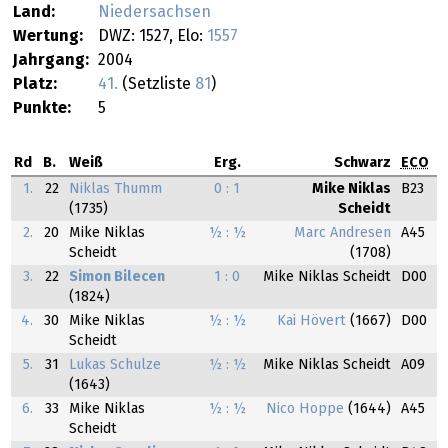
Land:
Niedersachsen
Wertung:
DWZ: 1527, Elo:
1557
Jahrgang:
2004
Platz:
41.
(Setzliste
81
)
Punkte:
5
Rd
B.
Weiß
Erg.
Schwarz
ECO
1.
22
Niklas Thumm
0 : 1
Mike Niklas
B23
(1735)
Scheidt
2.
20
Mike Niklas
½ : ½
Marc Andresen
A45
Scheidt
(1708)
3.
22
Simon Bilecen
1 : 0
Mike Niklas Scheidt
D00
(1824)
4.
30
Mike Niklas
½ : ½
Kai Hövert
(1667)
D00
Scheidt
5.
31
Lukas Schulze
½ : ½
Mike Niklas Scheidt
A09
(1643)
6.
33
Mike Niklas
½ : ½
Nico Hoppe
(1644)
A45
Scheidt