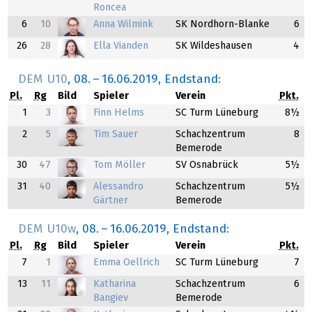
Roncea
6
10
Anna Wilmink
SK Nordhorn-Blanke
6
26
28
Ella Vianden
SK Wildeshausen
4
DEM U10
,
08.
–
16.06.2019
, Endstand:
Pl.
Rg
Bild
Spieler
Verein
Pkt.
1
3
Finn Helms
SC Turm Lüneburg
8½
2
5
Tim Sauer
Schachzentrum
8
Bemerode
30
47
Tom Möller
SV Osnabrück
5½
31
40
Alessandro
Schachzentrum
5½
Gärtner
Bemerode
DEM U10w
,
08.
–
16.06.2019
, Endstand:
Pl.
Rg
Bild
Spieler
Verein
Pkt.
7
1
Emma Oellrich
SC Turm Lüneburg
7
13
11
Katharina
Schachzentrum
6
Bangiev
Bemerode