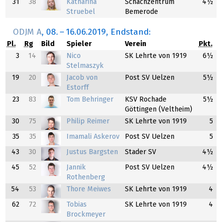
31
38
Katharina
Schachzentrum
4½
Struebel
Bemerode
ODJM A
,
08.
–
16.06.2019
, Endstand:
Pl.
Rg
Bild
Spieler
Verein
Pkt.
3
14
Nico
SK Lehrte von 1919
6½
Stelmaszyk
19
20
Jacob von
Post SV Uelzen
5½
Estorff
23
83
Tom Behringer
KSV Rochade
5½
Göttingen (Veltheim)
30
75
Philip Reimer
SK Lehrte von 1919
5
35
35
Imamali Askerov
Post SV Uelzen
5
43
30
Justus Bargsten
Stader SV
4½
45
52
Jannik
Post SV Uelzen
4½
Rothenberg
54
53
Thore Meiwes
SK Lehrte von 1919
4
62
72
Tobias
SK Lehrte von 1919
4
Brockmeyer