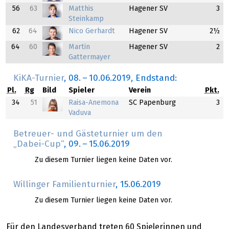
56
63
Matthis
Hagener SV
3
Steinkamp
62
64
Nico Gerhardt
Hagener SV
2½
64
60
Martin
Hagener SV
2
Gattermayer
KiKA-Turnier
,
08.
–
10.06.2019
, Endstand:
Pl.
Rg
Bild
Spieler
Verein
Pkt.
34
51
Raisa-Anemona
SC Papenburg
3
Vaduva
Betreuer- und Gästeturnier um den
„Dabei-Cup“
,
09.
–
15.06.2019
Zu diesem Turnier liegen keine Daten vor.
Willinger Familienturnier
,
15.06.2019
Zu diesem Turnier liegen keine Daten vor.
Für den Landesverband treten 60 Spielerinnen und