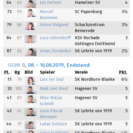
64
63
Jan Helmer
Hamelner SV
4
73
93
Marcel
SC Papenburg
3½
Baumann
79
86
Anton Weigand
Schachzentrum
3½
Bemerode
84
87
Luca Uhlendorff
KSV Rochade
3
Göttingen (Veltheim)
87
82
Jonas Dornieden
SK Lehrte von 1919
2½
ODJM B
,
08.
–
16.06.2019
, Endstand:
Pl.
Rg
Bild
Spieler
Verein
Pkt.
11
19
Lars ter Stal
SK Nordhorn-Blanke
6½
33
105
Maik Joel Maul
Hagener SV
5
41
81
Mike Niklas
Hagener SV
5
Scheidt
43
24
Leon Pascal
SK Lehrte von 1919
5
Niemann
44
51
Lukas Schulze
SK Lehrte von 1919
5