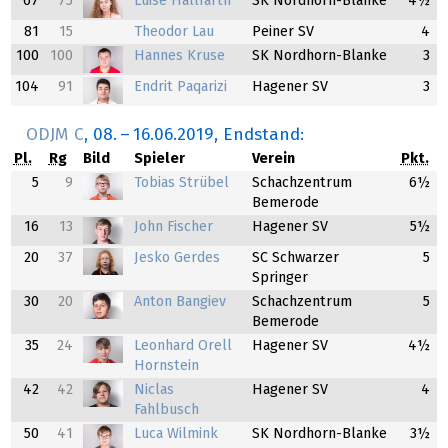
67
75
Luise Hallfarth
SK Nordhorn-Blanke
4½
81
15
Theodor Lau
Peiner SV
4
100
100
Hannes Kruse
SK Nordhorn-Blanke
3
104
91
Endrit Paqarizi
Hagener SV
3
ODJM C
,
08.
–
16.06.2019
, Endstand:
Pl.
Rg
Bild
Spieler
Verein
Pkt.
5
9
Tobias Strübel
Schachzentrum
6½
Bemerode
16
13
John Fischer
Hagener SV
5½
20
37
Jesko Gerdes
SC Schwarzer
5
Springer
30
20
Anton Bangiev
Schachzentrum
5
Bemerode
35
24
Leonhard Orell
Hagener SV
4½
Hornstein
42
42
Niclas
Hagener SV
4
Fahlbusch
50
41
Luca Wilmink
SK Nordhorn-Blanke
3½