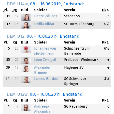
DEM U14w
,
08.
–
16.06.2019
, Endstand:
Pl.
Rg
Bild
Spieler
Verein
Pkt.
11
12
Bente Zöllner
Stader SV
5
12
16
Emilia Bildat
SC Turm Lüneburg
4½
DEM U12
,
08.
–
16.06.2019
, Endstand:
Pl.
Rg
Bild
Spieler
Verein
Pkt.
5
20
Johannes von
Schachzentrum
6½
Mettenheim
Bemerode
35
22
Leon Zweigait
Freibauer Wedemark
4
39
43
Alexander
Hagener SV
4
Brunner
44
41
Jannes Gerdes
SC Schwarzer
3½
Springer
DEM U12w
,
08.
–
16.06.2019
, Endstand:
Pl.
Rg
Bild
Spieler
Verein
Pkt.
4
7
Andreea-
SC Papenburg
6
Alexandra