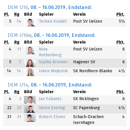
DEM U16
,
08.
–
16.06.2019
, Endstand:
Pl.
Rg
Bild
Spieler
Verein
Pkt.
5
14
Torben Knüdel
Post SV Uelzen
5½
DEM U16w
,
08.
–
16.06.2019
, Endstand:
Pl.
Rg
Bild
Spieler
Verein
Pkt.
4
11
Nina
Post SV Uelzen
6
Rothenberg
5
7
Sophia Brunner
Hagener SV
6
14
14
Inken Meijerink
SK Nordhorn-Blanke
4½
DEM U14
,
08.
–
16.06.2019
, Endstand:
Pl.
Rg
Bild
Spieler
Verein
Pkt.
4
3
Jan Pubantz
SK Ricklingen
6
22
22
Sören Evering
SC Papenburg
4½
31
31
Robert Elsner
Schach-Drachen
4
Isernhagen