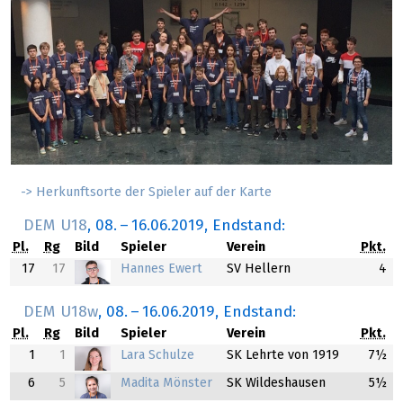
-> Herkunftsorte der Spieler auf der Karte
DEM U18
,
08.
–
16.06.2019
, Endstand:
Pl.
Rg
Bild
Spieler
Verein
Pkt.
17
17
Hannes Ewert
SV Hellern
4
DEM U18w
,
08.
–
16.06.2019
, Endstand:
Pl.
Rg
Bild
Spieler
Verein
Pkt.
1
1
Lara Schulze
SK Lehrte von 1919
7½
6
5
Madita Mönster
SK Wildeshausen
5½