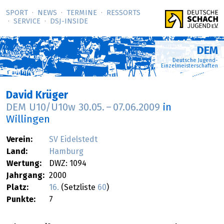
SPORT
NEWS
TERMINE
RESSORTS
SERVICE
DSJ-­INSIDE
DEM
Deutsche Jugend-
Einzelmeisterschaften
David Krüger
DEM U10/U10w
30.05.
–
07.06.2009
in
Willingen
Verein:
SV Eidelstedt
Land:
Hamburg
Wertung:
DWZ: 1094
Jahrgang:
2000
Platz:
16.
(Setzliste
60
)
Punkte:
7