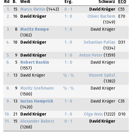
Rd
B.
Weiß
Erg.
Schwarz
ECO
1.
15
Marco Riehle
(1442)
0 : 1
David Krüger
C55
2.
16
David Krüger
1 : 0
Oliver Bachem
E70
(1349)
3.
8
Moritz Rempe
1 : 0
David Krüger
(1362)
4.
18
David Krüger
1 : 0
Sebastian Pallas
D31
(1334)
5.
9
David Krüger
1 : 0
Anton Peter
(1359)
6.
5
Robert Baskin
1 : 0
David Krüger
(1557)
7.
13
David Krüger
½ : ½
Vinzent Spitzl
(1382)
8.
9
Moritz Greßmann
½ : ½
David Krüger
(1500)
9.
13
Iustus Hemprich
1 : 0
David Krüger
C35
(1420)
10.
21
David Krüger
1 : 0
Olga Weis
(1222)
D10
11.
15
Alexander Baberz
0 : 1
David Krüger
(1268)