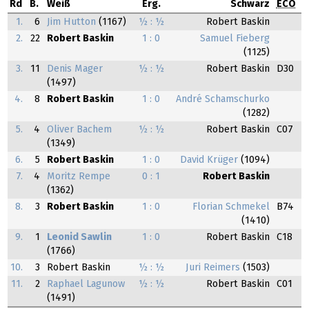
Rd
B.
Weiß
Erg.
Schwarz
ECO
1.
6
Jim Hutton
(1167)
½ : ½
Robert Baskin
2.
22
Robert Baskin
1 : 0
Samuel Fieberg
(1125)
3.
11
Denis Mager
½ : ½
Robert Baskin
D30
(1497)
4.
8
Robert Baskin
1 : 0
André Schamschurko
(1282)
5.
4
Oliver Bachem
½ : ½
Robert Baskin
C07
(1349)
6.
5
Robert Baskin
1 : 0
David Krüger
(1094)
7.
4
Moritz Rempe
0 : 1
Robert Baskin
(1362)
8.
3
Robert Baskin
1 : 0
Florian Schmekel
B74
(1410)
9.
1
Leonid Sawlin
1 : 0
Robert Baskin
C18
(1766)
10.
3
Robert Baskin
½ : ½
Juri Reimers
(1503)
11.
2
Raphael Lagunow
½ : ½
Robert Baskin
C01
(1491)