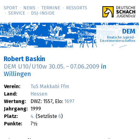
SPORT
NEWS
TERMINE
RESSORTS
SERVICE
DSJ-­INSIDE
DEM
Deutsche Jugend-
Einzelmeisterschaften
Robert Baskin
DEM U10/U10w
30.05.
–
07.06.2009
in
Willingen
Verein:
TuS Makkabi Ffm
Land:
Hessen
Wertung:
DWZ: 1557, Elo:
1697
Jahrgang:
1999
Platz:
4.
(Setzliste
6
)
Punkte:
7½