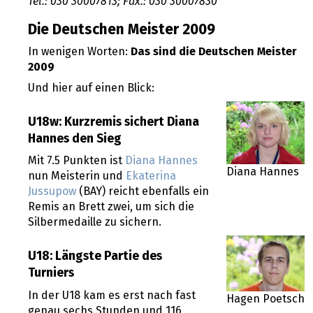
Tel.: 030 30007813; Fax.: 030 30007830
Die Deutschen Meister 2009
In wenigen Worten:
Das sind die Deutschen Meister
2009
Und hier auf einen Blick:
U18w: Kurzremis sichert Diana
Hannes den Sieg
Mit 7.5 Punkten ist
Diana Hannes
Diana Hannes
nun Meisterin und
Ekaterina
Jussupow
(BAY) reicht ebenfalls ein
Remis an Brett zwei, um sich die
Silbermedaille zu sichern.
U18: Längste Partie des
Turniers
In der U18 kam es erst nach fast
Hagen Poetsch
genau sechs Stunden und 116