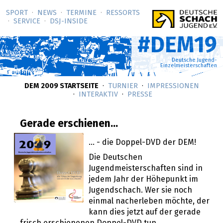
SPORT
NEWS
TERMINE
RESSORTS
SERVICE
DSJ-­INSIDE
#DEM19
Deutsche Jugend-
Einzelmeisterschaften
DEM 2009 STARTSEITE
TURNIER
IMPRESSIONEN
INTERAKTIV
PRESSE
Gerade erschienen...
... - die Doppel-DVD der DEM!
Die Deutschen
Jugendmeisterschaften sind in
jedem Jahr der Höhepunkt im
Jugendschach. Wer sie noch
einmal nacherleben möchte, der
kann dies jetzt auf der gerade
frisch erschienenen Doppel-DVD tun.