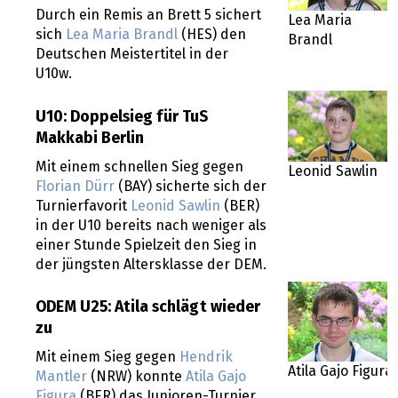
Durch ein Remis an Brett 5 sichert
Lea Maria
sich
Lea Maria Brandl
(HES) den
Brandl
Deutschen Meistertitel in der
U10w.
U10: Doppelsieg für TuS
Makkabi Berlin
Mit einem schnellen Sieg gegen
Leonid Sawlin
Florian Dürr
(BAY) sicherte sich der
Turnierfavorit
Leonid Sawlin
(BER)
in der U10 bereits nach weniger als
einer Stunde Spielzeit den Sieg in
der jüngsten Altersklasse der DEM.
ODEM U25: Atila schlägt wieder
zu
Mit einem Sieg gegen
Hendrik
Atila Gajo Figura
Mantler
(NRW) konnte
Atila Gajo
Figura
(BER) das Junioren-Turnier