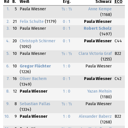
Rd
B.
Weiß
Erg.
Schwarz
ECO
1.
5
Paula Wiesner
½ : ½
Anne Kempe
(1168)
2.
21
Felix Schulte
(1179)
0 : 1
Paula Wiesner
3.
10
Paula Wiesner
0 : 1
Robert Scholz
(1497)
4.
20
Christoph Schirmer
0 : 1
Paula Wiesner
C44
(1092)
5.
10
Paula Wiesner
½ : ½
Clara Victoria Graf
B22
(1255)
6.
10
Gregor Flüchter
1 : 0
Paula Wiesner
(1226)
7.
16
Oliver Bachem
0 : 1
Paula Wiesner
C42
(1349)
8.
12
Paula Wiesner
1 : 0
Yazan Mehsin
(1180)
9.
8
Sebastian Pallas
½ : ½
Paula Wiesner
(1334)
10.
9
Paula Wiesner
1 : 0
Alexander Baberz
B22
(1268)