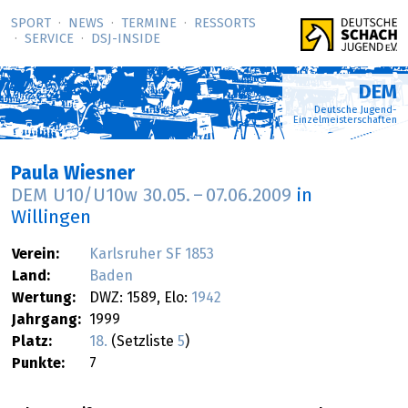
SPORT
NEWS
TERMINE
RESSORTS
SERVICE
DSJ-­INSIDE
DEM
Deutsche Jugend-
Einzelmeisterschaften
Paula Wiesner
DEM U10/U10w
30.05.
–
07.06.2009
in
Willingen
Verein:
Karlsruher SF 1853
Land:
Baden
Wertung:
DWZ: 1589, Elo:
1942
Jahrgang:
1999
Platz:
18.
(Setzliste
5
)
Punkte:
7