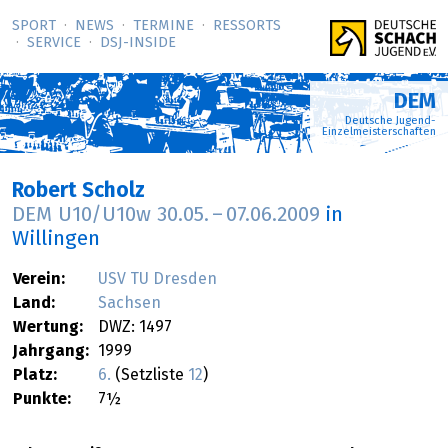
SPORT
NEWS
TERMINE
RESSORTS
SERVICE
DSJ-­INSIDE
DEM
Deutsche Jugend-
Einzelmeisterschaften
Robert Scholz
DEM U10/U10w
30.05.
–
07.06.2009
in
Willingen
Verein:
USV TU Dresden
Land:
Sachsen
Wertung:
DWZ: 1497
Jahrgang:
1999
Platz:
6.
(Setzliste
12
)
Punkte:
7½