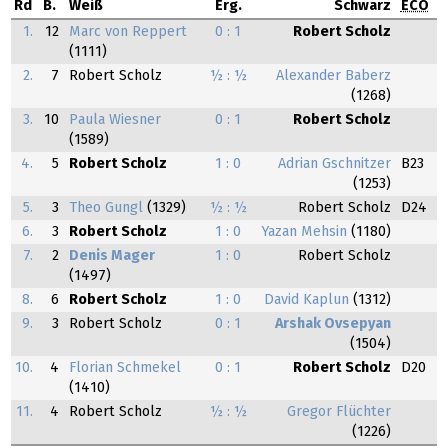
Rd
B.
Weiß
Erg.
Schwarz
ECO
1.
12
Marc von Reppert
0 : 1
Robert Scholz
(1111)
2.
7
Robert Scholz
½ : ½
Alexander Baberz
(1268)
3.
10
Paula Wiesner
0 : 1
Robert Scholz
(1589)
4.
5
Robert Scholz
1 : 0
Adrian Gschnitzer
B23
(1253)
5.
3
Theo Gungl
(1329)
½ : ½
Robert Scholz
D24
6.
3
Robert Scholz
1 : 0
Yazan Mehsin
(1180)
7.
2
Denis Mager
1 : 0
Robert Scholz
(1497)
8.
6
Robert Scholz
1 : 0
David Kaplun
(1312)
9.
3
Robert Scholz
0 : 1
Arshak Ovsepyan
(1504)
10.
4
Florian Schmekel
0 : 1
Robert Scholz
D20
(1410)
11.
4
Robert Scholz
½ : ½
Gregor Flüchter
(1226)