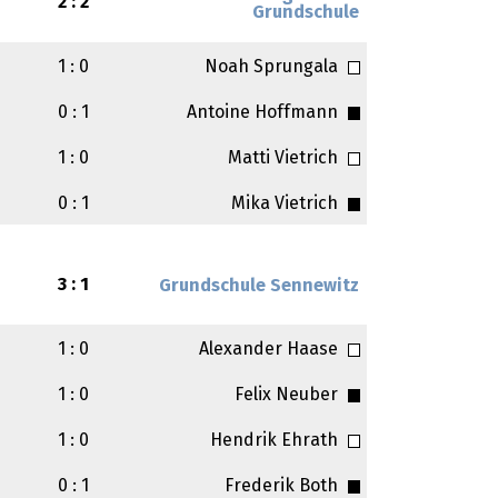
2 : 2
Grundschule
1 : 0
Noah Sprungala
0 : 1
Antoine Hoffmann
1 : 0
Matti Vietrich
0 : 1
Mika Vietrich
3 : 1
Grundschule Sennewitz
1 : 0
Alexander Haase
1 : 0
Felix Neuber
1 : 0
Hendrik Ehrath
0 : 1
Frederik Both