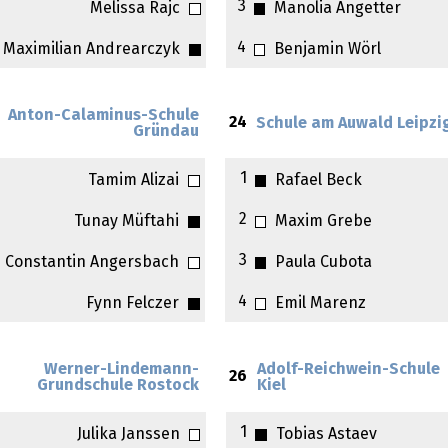
3
Melissa Rajc
Manolia Angetter
4
Maximilian Andrearczyk
Benjamin Wörl
Anton-Calaminus-Schule
24
Schule am Auwald Leipzi
Gründau
1
Tamim Alizai
Rafael Beck
2
Tunay Müftahi
Maxim Grebe
3
Constantin Angersbach
Paula Cubota
4
Fynn Felczer
Emil Marenz
Werner-Lindemann-
Adolf-Reichwein-Schule
26
Grundschule Rostock
Kiel
1
Julika Janssen
Tobias Astaev