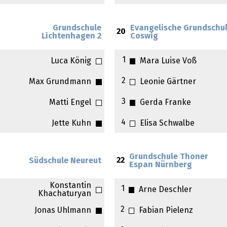
Grundschule
Evangelische Grundschu
20
Lichtenhagen 2
Coswig
1
Luca König
Mara Luise Voß
2
Max Grundmann
Leonie Gärtner
3
Matti Engel
Gerda Franke
4
Jette Kuhn
Elisa Schwalbe
Grundschule Thoner
22
Südschule Neureut
Espan Nürnberg
Konstantin
1
Arne Deschler
Khachaturyan
2
Jonas Uhlmann
Fabian Pielenz