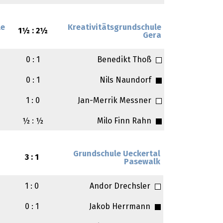
le
Kreativitätsgrundschule
1½ : 2½
Gera
0 : 1
Benedikt Thoß
0 : 1
Nils Naundorf
1 : 0
Jan-Merrik Messner
½ : ½
Milo Finn Rahn
Grundschule Ueckertal
3 : 1
Pasewalk
1 : 0
Andor Drechsler
0 : 1
Jakob Herrmann