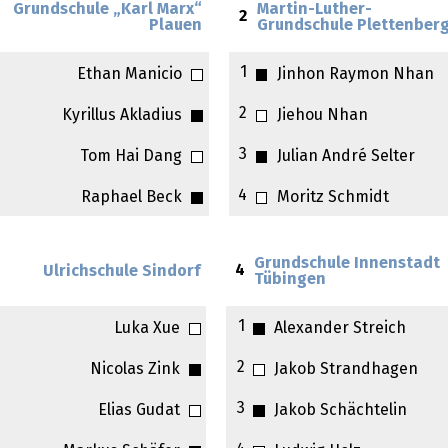
Grundschule „Karl Marx“
Martin-Luther-
2
Plauen
Grundschule Plettenber
1
Ethan Manicio
Jinhon Raymon Nhan
2
Kyrillus Akladius
Jiehou Nhan
3
Tom Hai Dang
Julian André Selter
4
Raphael Beck
Moritz Schmidt
Grundschule Innenstadt
4
Ulrichschule Sindorf
Tübingen
1
Luka Xue
Alexander Streich
2
Nicolas Zink
Jakob Strandhagen
3
Elias Gudat
Jakob Schächtelin