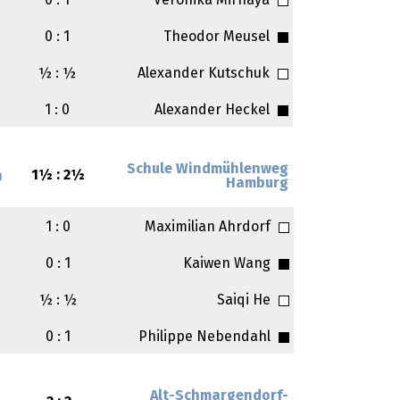
0 : 1
Veronika Mirnaya
0 : 1
Theodor Meusel
½ : ½
Alexander Kutschuk
1 : 0
Alexander Heckel
Schule Windmühlenweg
1½ : 2½
n
Hamburg
1 : 0
Maximilian Ahrdorf
0 : 1
Kaiwen Wang
½ : ½
Saiqi He
0 : 1
Philippe Nebendahl
Alt-Schmargendorf-