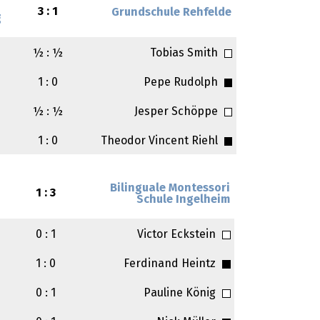
3 : 1
Grundschule Rehfelde
g
½ : ½
Tobias Smith
1 : 0
Pepe Rudolph
½ : ½
Jesper Schöppe
1 : 0
Theodor Vincent Riehl
Bilinguale Montessori
1 : 3
Schule Ingelheim
0 : 1
Victor Eckstein
1 : 0
Ferdinand Heintz
0 : 1
Pauline König