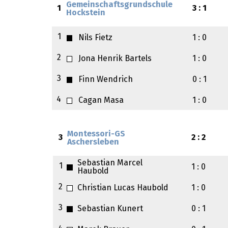
Gemeinschaftsgrundschule
1
3 : 1
Hockstein
1
Nils Fietz
1 : 0
2
Jona Henrik Bartels
1 : 0
3
Finn Wendrich
0 : 1
4
Cagan Masa
1 : 0
Montessori-GS
3
2 : 2
Aschersleben
Sebastian Marcel
1
1 : 0
Haubold
2
Christian Lucas Haubold
1 : 0
3
Sebastian Kunert
0 : 1