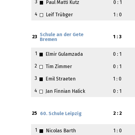
3
Paul Matti Kutz
0 : 1
4
Leif Trübger
1 : 0
Schule an der Gete
23
1 : 3
Bremen
1
Elmir Gulamzada
0 : 1
2
Tim Zimmer
0 : 1
3
Emil Straeten
1 : 0
4
Jan Finnian Halick
0 : 1
25
2 : 2
60. Schule Leipzig
1
Nicolas Barth
1 : 0