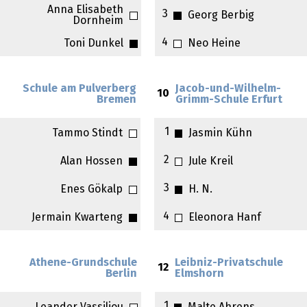
Anna Elisabeth
3
Georg Berbig
Dornheim
4
Toni Dunkel
Neo Heine
Schule am Pulverberg
Jacob-und-Wilhelm-
10
Bremen
Grimm-Schule Erfurt
1
Tammo Stindt
Jasmin Kühn
2
Alan Hossen
Jule Kreil
3
Enes Gökalp
H. N.
4
Jermain Kwarteng
Eleonora Hanf
Athene-Grundschule
Leibniz-Privatschule
12
Berlin
Elmshorn
1