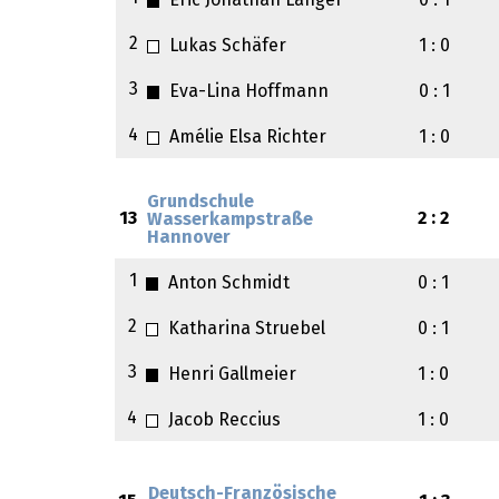
Eric Jonathan Langer
0 : 1
2
Lukas Schäfer
1 : 0
3
Eva-Lina Hoffmann
0 : 1
4
Amélie Elsa Richter
1 : 0
Grundschule
13
2 : 2
Wasserkampstraße
Hannover
1
Anton Schmidt
0 : 1
2
Katharina Struebel
0 : 1
3
Henri Gallmeier
1 : 0
4
Jacob Reccius
1 : 0
Deutsch-Französische