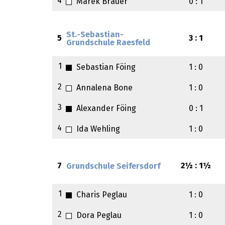
4
Marek Brauer
0 : 1
St.-Sebastian-
5
3 : 1
Grundschule Raesfeld
1
Sebastian Föing
1 : 0
2
Annalena Bone
1 : 0
3
Alexander Föing
0 : 1
4
Ida Wehling
1 : 0
7
2½ : 1½
Grundschule Seifersdorf
1
Charis Peglau
1 : 0
2
Dora Peglau
1 : 0