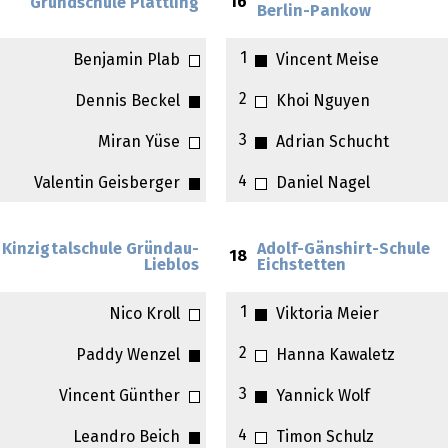
16
Grundschule Plattling
Berlin-Pankow
1
Benjamin Plab
Vincent Meise
2
Dennis Beckel
Khoi Nguyen
3
Miran Yüse
Adrian Schucht
4
Valentin Geisberger
Daniel Nagel
Kinzigtalschule Gründau-
Adolf-Gänshirt-Schule
18
Lieblos
Eichstetten
1
Nico Kroll
Viktoria Meier
2
Paddy Wenzel
Hanna Kawaletz
3
Vincent Günther
Yannick Wolf
4
Leandro Beich
Timon Schulz