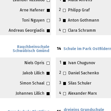
Leander Vassiliou
Malte Ahrens
2
Arne Hafener
Philipp Graf
3
Toni Nguyen
Anton Gothmann
4
Andreas Georgiadis
Clara Schramm
Rauchbeinschule
14
Schule im Park Ostfilder
Schwäbisch Gmünd
1
Niels Opris
Ivan Chugunov
2
Jakob Lillich
Daniel Sachenko
3
Simon Schaal
Silas Schuler
4
Johannes Lillich
Alexander Marx
dreieins Grundschule