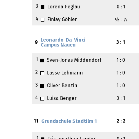
3
Lorena Peglau
0 : 1
4
Finlay Göhler
½ : ½
Leonardo-Da-Vinci
9
3 : 1
Campus Nauen
1
Sven-Jonas Middendorf
1 : 0
2
Lasse Lehmann
1 : 0
3
Oliver Benzin
1 : 0
4
Luisa Benger
0 : 1
11
2 : 2
Grundschule Stadtilm 1
1