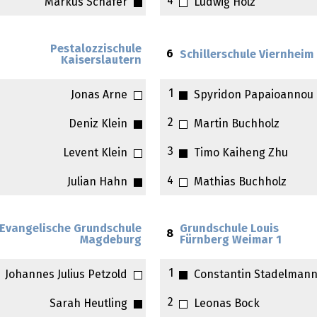
4
Markus Schäfer
Ludwig Holz
Pestalozzischule
6
Schillerschule Viernheim
Kaiserslautern
1
Jonas Arne
Spyridon Papaioannou
2
Deniz Klein
Martin Buchholz
3
Levent Klein
Timo Kaiheng Zhu
4
Julian Hahn
Mathias Buchholz
Evangelische Grundschule
Grundschule Louis
8
Magdeburg
Fürnberg Weimar 1
1
Johannes Julius Petzold
Constantin Stadelman
2
Sarah Heutling
Leonas Bock