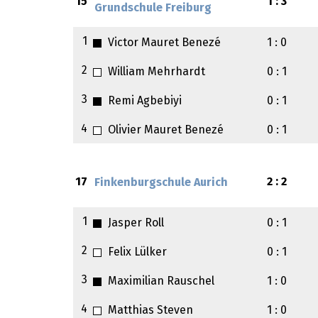
15
1 : 3
Grundschule Freiburg
1
Victor Mauret Benezé
1 : 0
2
William Mehrhardt
0 : 1
3
Remi Agbebiyi
0 : 1
4
Olivier Mauret Benezé
0 : 1
17
2 : 2
Finkenburgschule Aurich
1
Jasper Roll
0 : 1
2
Felix Lülker
0 : 1
3
Maximilian Rauschel
1 : 0
4
Matthias Steven
1 : 0