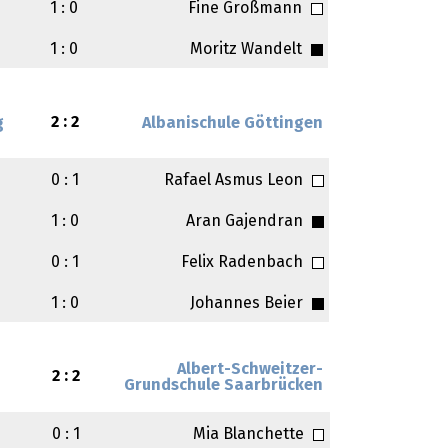
1 : 0
Fine Großmann
1 : 0
Moritz Wandelt
2 : 2
g
Albanischule Göttingen
0 : 1
Rafael Asmus Leon
1 : 0
Aran Gajendran
0 : 1
Felix Radenbach
1 : 0
Johannes Beier
Albert-Schweitzer-
2 : 2
Grundschule Saarbrücken
0 : 1
Mia Blanchette