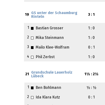
GS unter der Schaumburg
19
3 : 1
Rinteln
1
Bastian Grosser
1 : 0
2
Mika Steinmann
1 : 0
3
Mailo Klee-Wolfram
0 : 1
4
Phil Zerbst
1 : 0
Grundschule Lauerholz
21
1½ : 2½
Lübeck
1
Ben Bohlmann
½ : ½
2
Ida Klara Kutz
0 : 1