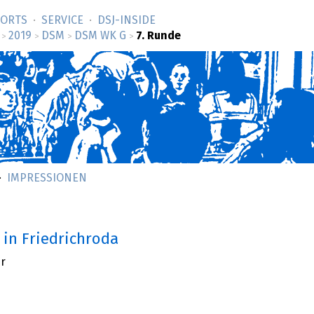
SORTS
SERVICE
DSJ-­INSIDE
2019
DSM
DSM WK G
7. Runde
>
>
>
>
IMPRESSIONEN
in Friedrichroda
hr