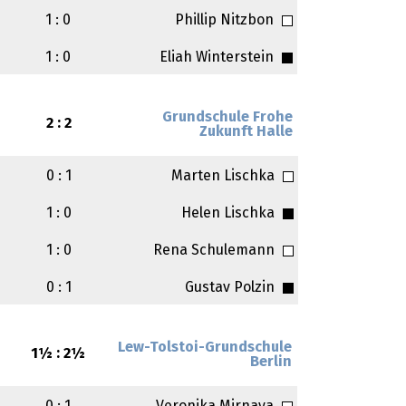
1 : 0
Phillip Nitzbon
1 : 0
Eliah Winterstein
Grundschule Frohe
2 : 2
Zukunft Halle
0 : 1
Marten Lischka
1 : 0
Helen Lischka
1 : 0
Rena Schulemann
0 : 1
Gustav Polzin
Lew-Tolstoi-Grundschule
1½ : 2½
Berlin