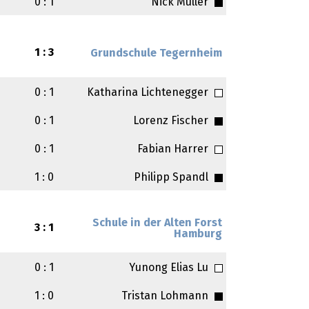
0 : 1
Nick Müller
1 : 3
Grundschule Tegernheim
0 : 1
Katharina Lichtenegger
0 : 1
Lorenz Fischer
0 : 1
Fabian Harrer
1 : 0
Philipp Spandl
Schule in der Alten Forst
3 : 1
Hamburg
n
0 : 1
Yunong Elias Lu
1 : 0
Tristan Lohmann