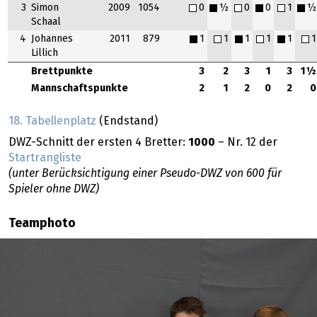
3
Simon
2009
1054
0
½
0
0
1
½
Schaal
4
Johannes
2011
879
1
1
1
1
1
1
Lillich
Brettpunkte
3
2
3
1
3
1½
Mannschaftspunkte
2
1
2
0
2
0
18. Tabellenplatz
(Endstand)
DWZ-Schnitt der ersten 4 Bretter:
1000
– Nr. 12 der
Startrangliste
(unter Berücksichtigung einer Pseudo-DWZ von 600 für
Spieler ohne DWZ)
Teamphoto