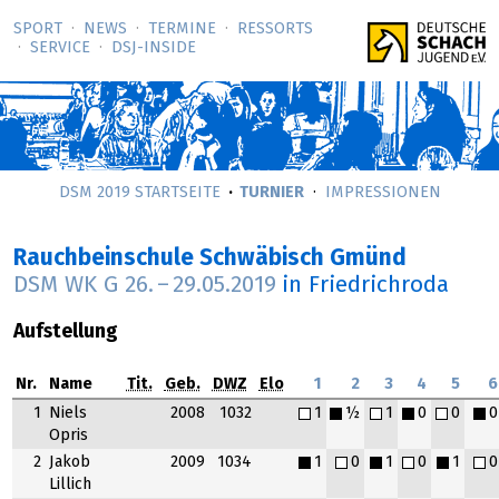
SPORT
NEWS
TERMINE
RESSORTS
SERVICE
DSJ-­INSIDE
DSM 2019 STARTSEITE
TURNIER
IMPRESSIONEN
Rauchbeinschule Schwäbisch Gmünd
DSM WK G
26.
–
29.05.2019
in Friedrichroda
Aufstellung
Nr.
Name
Tit.
Geb.
DWZ
Elo
1
2
3
4
5
6
1
Niels
2008
1032
1
½
1
0
0
0
Opris
2
Jakob
2009
1034
1
0
1
0
1
0
Lillich