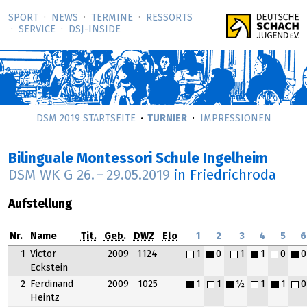
SPORT
NEWS
TERMINE
RESSORTS
SERVICE
DSJ-­INSIDE
DSM 2019 STARTSEITE
TURNIER
IMPRESSIONEN
Bilinguale Montessori Schule Ingelheim
DSM WK G
26.
–
29.05.2019
in Friedrichroda
Aufstellung
Nr.
Name
Tit.
Geb.
DWZ
Elo
1
2
3
4
5
6
1
Victor
2009
1124
1
0
1
1
0
0
Eckstein
2
Ferdinand
2009
1025
1
1
½
1
1
0
Heintz