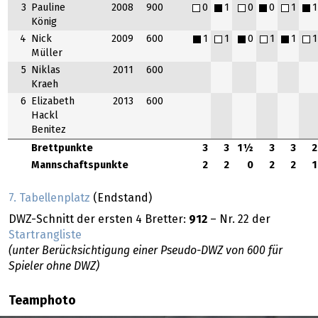
3
Pauline
2008
900
0
1
0
0
1
1
König
4
Nick
2009
600
1
1
0
1
1
1
Müller
5
Niklas
2011
600
Kraeh
6
Elizabeth
2013
600
Hackl
Benitez
Brettpunkte
3
3
1½
3
3
2
Mannschaftspunkte
2
2
0
2
2
1
7. Tabellenplatz
(Endstand)
DWZ-Schnitt der ersten 4 Bretter:
912
– Nr. 22 der
Startrangliste
(unter Berücksichtigung einer Pseudo-DWZ von 600 für
Spieler ohne DWZ)
Teamphoto