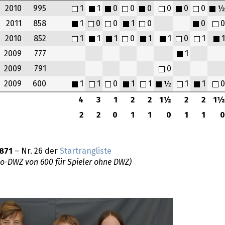
2010
995
1
1
0
0
0
0
0
0
½
2011
858
1
0
0
1
0
0
0
2010
852
1
1
1
0
1
1
0
1
1
2009
777
1
2009
791
0
2009
600
1
1
0
1
1
½
1
1
0
4
3
1
2
2
1½
2
2
1½
2
2
0
1
1
0
1
1
0
871
– Nr. 26 der
Startrangliste
do-DWZ von 600 für Spieler ohne DWZ)