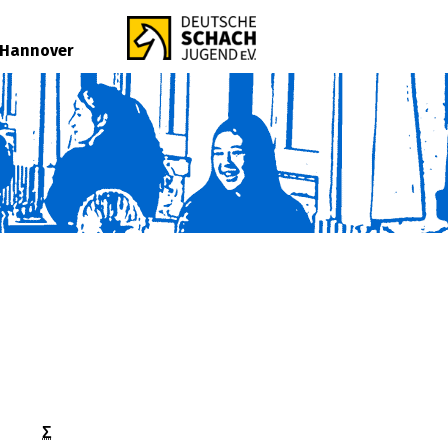
 Hannover
Σ