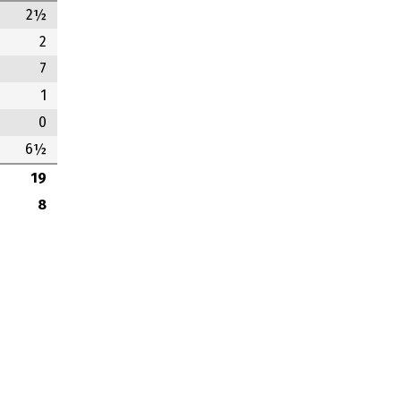
2½
2
7
1
0
6½
19
8