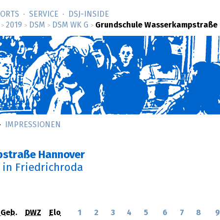
SORTS
SERVICE
DSJ-­INSIDE
2019
DSM
DSM WK G
Grundschule Wasserkampstraße
>
>
>
>
IMPRESSIONEN
straße Hannover
in Friedrichroda
Geb.
DWZ
Elo
1
2
3
4
5
6
7
8
9