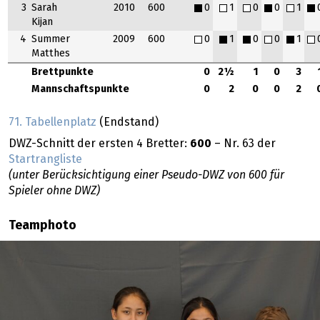
3
Sarah
2010
600
0
1
0
0
1
Kijan
4
Summer
2009
600
0
1
0
0
1
Matthes
Brettpunkte
0
2½
1
0
3
Mannschaftspunkte
0
2
0
0
2
71. Tabellenplatz
(Endstand)
DWZ-Schnitt der ersten 4 Bretter:
600
– Nr. 63 der
Startrangliste
(unter Berücksichtigung einer Pseudo-DWZ von 600 für
Spieler ohne DWZ)
Teamphoto