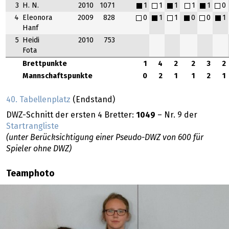
3
H. N.
2010
1071
1
1
1
1
1
0
4
Eleonora
2009
828
0
1
1
0
0
1
Hanf
5
Heidi
2010
753
Fota
Brettpunkte
1
4
2
2
3
2
Mannschaftspunkte
0
2
1
1
2
1
40. Tabellenplatz
(Endstand)
DWZ-Schnitt der ersten 4 Bretter:
1049
– Nr. 9 der
Startrangliste
(unter Berücksichtigung einer Pseudo-DWZ von 600 für
Spieler ohne DWZ)
Teamphoto