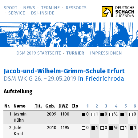
SPORT
NEWS
TERMINE
RESSORTS
SERVICE
DSJ-­INSIDE
DSM 2019 STARTSEITE
TURNIER
IMPRESSIONEN
Jacob-und-Wilhelm-Grimm-Schule Erfurt
DSM WK G
26.
–
29.05.2019
in Friedrichroda
Aufstellung
Nr.
Name
Tit.
Geb.
DWZ
Elo
1
2
3
4
5
6
1
Jasmin
2009
1100
0
1
0
½
1
0
Kühn
2
Jule
2010
1195
0
1
0
½
1
1
Kreil