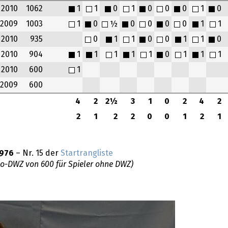
2010
1062
1
1
0
1
0
0
0
1
0
2009
1003
1
0
½
0
0
0
0
1
1
2010
935
0
1
1
0
0
1
1
0
2010
904
1
1
1
1
1
0
1
1
1
2010
600
1
2009
600
4
2
2½
3
1
0
2
4
2
2
1
2
2
0
0
1
2
1
976
– Nr. 15 der
Startrangliste
do-DWZ von 600 für Spieler ohne DWZ)