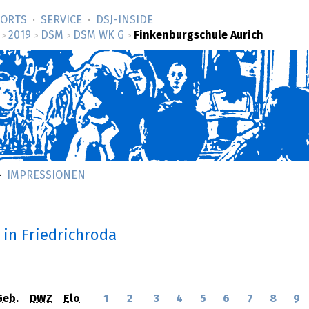
SORTS
SERVICE
DSJ-­INSIDE
2019
DSM
DSM WK G
Finkenburgschule Aurich
>
>
>
>
IMPRESSIONEN
in Friedrichroda
Geb.
DWZ
Elo
1
2
3
4
5
6
7
8
9