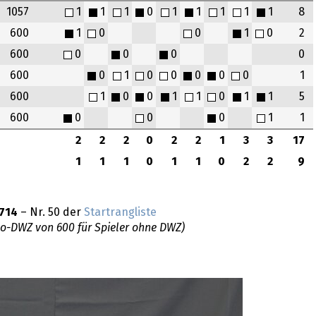
1057
1
1
1
0
1
1
1
1
1
8
600
1
0
0
1
0
2
600
0
0
0
0
600
0
1
0
0
0
0
0
1
600
1
0
0
1
1
0
1
1
5
600
0
0
0
1
1
2
2
2
0
2
2
1
3
3
17
1
1
1
0
1
1
0
2
2
9
714
– Nr. 50 der
Startrangliste
do-DWZ von 600 für Spieler ohne DWZ)