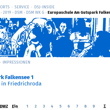
SORTS
SERVICE
DSJ-­INSIDE
2019
DSM
DSM WK G
Europaschule Am Gutspark Falke
>
>
>
>
IMPRESSIONEN
k Falkensee 1
in Friedrichroda
DWZ
Elo
1
2
3
4
5
6
7
8
9
Σ