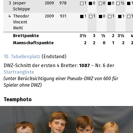
3
Jesper
2009
978
1
0
0
0
½
Schöppe
4
Theodor
2009
931
1
1
0
1
1
Vincent
Riehl
Brettpunkte
3½
3
½
2
3½
Mannschaftspunkte
2
2
0
1
2
10. Tabellenplatz
(Endstand)
DWZ-Schnitt der ersten 4 Bretter:
1087
– Nr. 6 der
Startrangliste
(unter Berücksichtigung einer Pseudo-DWZ von 600 für
Spieler ohne DWZ)
Teamphoto