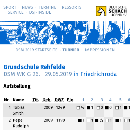
SPORT
NEWS
TERMINE
RESSORTS
SERVICE
DSJ-­INSIDE
DSM 2019 STARTSEITE
TURNIER
IMPRESSIONEN
Grundschule Rehfelde
DSM WK G
26.
–
29.05.2019
in Friedrichroda
Aufstellung
Nr.
Name
Tit.
Geb.
DWZ
Elo
1
2
3
4
5
1
Tobias
2009
1249
½
1
0
0
1
Smith
2
Pepe
2009
1190
1
1
½
1
1
Rudolph